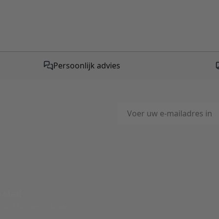
Persoonlijk advies
E-mailadres
This form is protected by reC
-Mail
ord binnen 24 uur