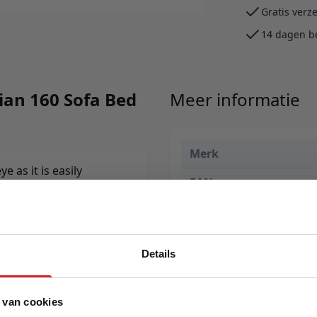
Gratis verz
14 dagen b
lian 160 Sofa Bed
Meer informatie
Merk
e as it is easily
EAN
e optimizing sofa
Prijs
Levertijd
Details
Kleur
 van cookies
Model