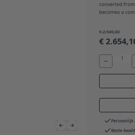
converted from 
becomes a comf
€ 2.949,00
€ 2.654,1
Aantal
Persoonlijk
Beste kwali