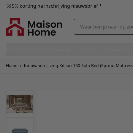
5% korting na inschrijving nieuwsbrief *
Ga naar de inhoud
Waar ben je naar op zoek?
Banken
Kasten
Zitmeubelen
Tafels
Zitzakken
Home
/
Innovation Living Killian 160 Sofa Bed (Spring Mattress)
Innovation Living Killian 160 