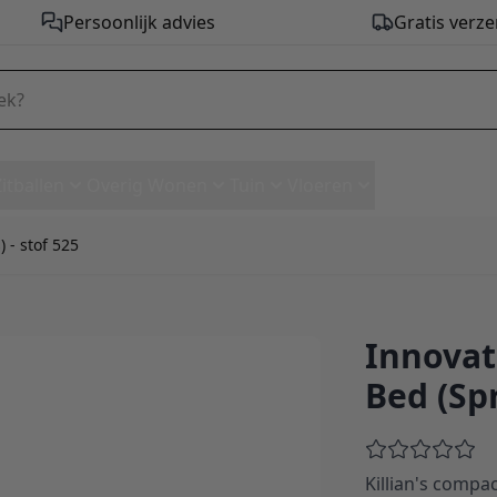
Persoonlijk advies
Gratis verze
Zitballen
Overig Wonen
Tuin
Vloeren
 - stof 525
Innovati
Sofa Bed (Spring Mattress) - st
Bed (Spr
Killian's compac