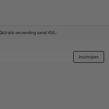
Gratis verzending vanaf €50,-
Inschrijven
APTCHA - the
Google Privacy Policy
and
Terms of Service
apply.