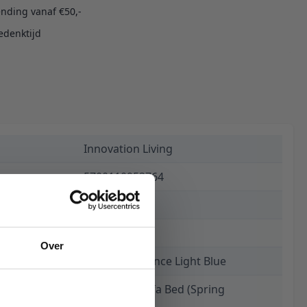
ending vanaf €50,-
edenktijd
Innovation Living
5700110953764
€ 2.949,00
8 weken
Over
525 Mixed Dance Light Blue
Killian 160 Sofa Bed (Spring
Mattress)