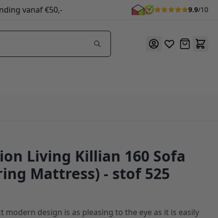
nding vanaf €50,-
9.9
/10
Offerte
on Living Killian 160 Sofa
of 525
ing Mattress) - stof 525
t modern design is as pleasing to the eye as it is easily