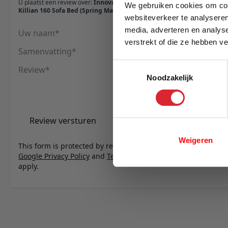
U plaatst een review over:
Innovation Living
We gebruiken cookies om cont
Killian 160 Sofa Bed (Spring Mattress) - stof 525
websiteverkeer te analyseren
media, adverteren en analys
Uw naam
verstrekt of die ze hebben v
Samenvatting
E-mail
Toestemmingsselectie
Review
Noodzakelijk
Review versturen
Weigeren
This form is protected by reCAPTCHA - the
Google Privacy Policy
and
Terms of Service
apply.