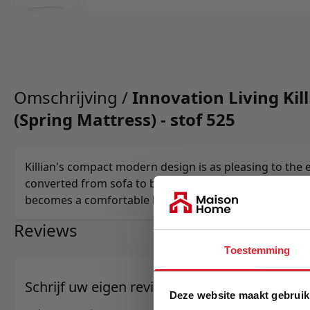
Omschrijving /
Innovation Living Kil
(Spring Mattress) - stof 525
Killian's compact modern design is as pleasing to the ey
converted from sofa to bed. In mere seconds the spac
becomes a comfortable king size double bed.
Reviews
Toestemming
Schrijf uw eigen review
Deze website maakt gebruik