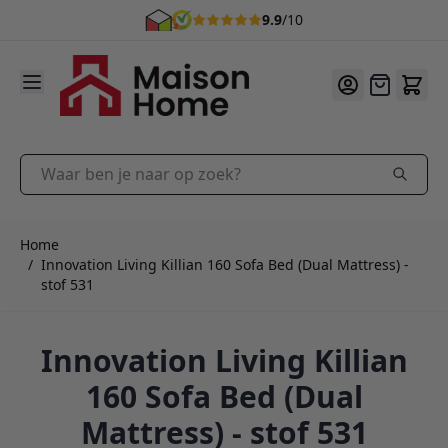
9.9
/10
Ga naar de inhoud
Offerte
Waar ben je naar op zoek?
Home
/
Innovation Living Killian 160 Sofa Bed (Dual Mattress) -
stof 531
Innovation Living Killian
160 Sofa Bed (Dual
Mattress) - stof 531