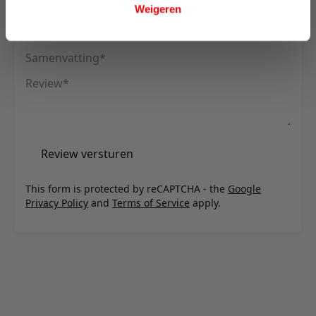
(Dual Mattress) - stof 531
Weigeren
Uw naam
Samenvatting
Review
Review versturen
This form is protected by reCAPTCHA - the
Google
Privacy Policy
and
Terms of Service
apply.