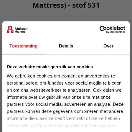
Mattress) - stof 531
Killian possesses a classic sofa design that
provides a timeless sofa with unique features.
The intregrated fold out mechanism gives you an
easy manageable transformation method as well
Toestemming
Details
Over
as the mattress supports you at day and night.
Meer informatie
Deze website maakt gebruik van cookies
We gebruiken cookies om content en advertenties te
personaliseren, om functies voor social media te bieden
Merk
en om ons websiteverkeer te analyseren. Ook delen we
Innovation Living
informatie over uw gebruik van onze site met onze
partners voor social media, adverteren en analyse. Deze
EAN
partners kunnen deze gegevens combineren met andere
informatie die u aan ze heeft verstrekt of die ze hebben
5700110953740
verzameld op basis van uw gebruik van hun services.