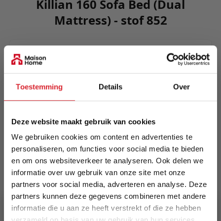
Killian 160 Sofa Bed (Dual
Mattress) - stof 852
Killian possesses a classic sofa design that
provides a timeless sofa with unique features.
The intregrated fold out mechanism gives you an
Toestemming
Details
Over
easy manageable transformation method as well
as the mattress supports you at day and night.
Meer informatie
Deze website maakt gebruik van cookies
We gebruiken cookies om content en advertenties te
personaliseren, om functies voor social media te bieden
en om ons websiteverkeer te analyseren. Ook delen we
Merk
informatie over uw gebruik van onze site met onze
Innovation Living
partners voor social media, adverteren en analyse. Deze
partners kunnen deze gegevens combineren met andere
EAN
informatie die u aan ze heeft verstrekt of die ze hebben
5700110953740
verzameld op basis van uw gebruik van hun services.