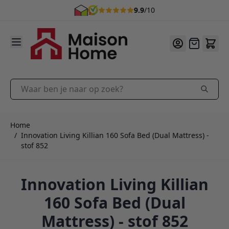
9.9
/10
Ga naar de inhoud
Offerte
Waar ben je naar op zoek?
Home
/
Innovation Living Killian 160 Sofa Bed (Dual Mattress) -
stof 852
Innovation Living Killian
160 Sofa Bed (Dual
Mattress) - stof 852