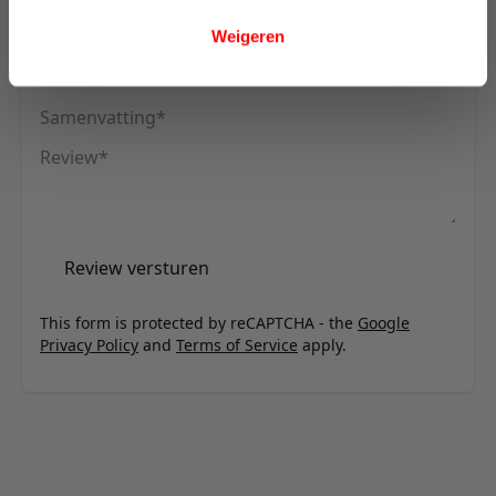
U plaatst een review over:
Innovation Living Killian 160 Sofa Bed
(Dual Mattress) - stof 852
Weigeren
Uw naam
Samenvatting
Review
Review versturen
This form is protected by reCAPTCHA - the
Google
Privacy Policy
and
Terms of Service
apply.