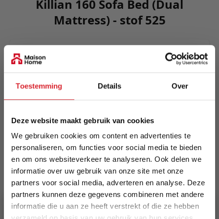
Killian 160 Sofa Bed (Dual
Mattress) - stof 525
Killian possesses a classic sofa design that
provides a timeless sofa with unique features.
The intregrated fold out mechanism gives you an
Toestemming
Details
Over
easy manageable transformation method as well
as the mattress supports you at day and night.
Meer informatie
Deze website maakt gebruik van cookies
We gebruiken cookies om content en advertenties te
personaliseren, om functies voor social media te bieden
en om ons websiteverkeer te analyseren. Ook delen we
Merk
informatie over uw gebruik van onze site met onze
Innovation Living
partners voor social media, adverteren en analyse. Deze
partners kunnen deze gegevens combineren met andere
EAN
informatie die u aan ze heeft verstrekt of die ze hebben
5700110953740
verzameld op basis van uw gebruik van hun services.