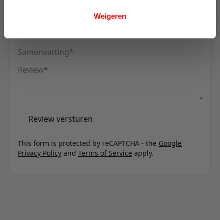
U plaatst een review over:
Innovation Living Killian 160 Sofa Bed
(Dual Mattress) - stof 525
Weigeren
Uw naam
Samenvatting
Review
Review versturen
This form is protected by reCAPTCHA - the
Google
Privacy Policy
and
Terms of Service
apply.