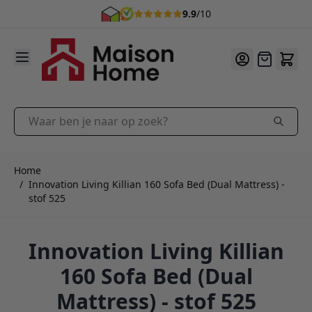
9.9
/10
Ga naar de inhoud
Offerte
Waar ben je naar op zoek?
Home
/
Innovation Living Killian 160 Sofa Bed (Dual Mattress) -
stof 525
Innovation Living Killian
160 Sofa Bed (Dual
Mattress) - stof 525