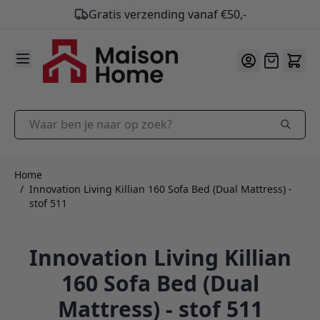
9.9
/10
Ga naar de inhoud
Offerte
Waar ben je naar op zoek?
Home
/
Innovation Living Killian 160 Sofa Bed (Dual Mattress) -
stof 511
Innovation Living Killian
160 Sofa Bed (Dual
Mattress) - stof 511