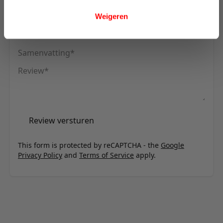
U plaatst een review over:
Innovation Living Killian 160 Sofa Bed
(Dual Mattress) - stof 511
Weigeren
Uw naam
Samenvatting
Review
Review versturen
This form is protected by reCAPTCHA - the
Google
Privacy Policy
and
Terms of Service
apply.