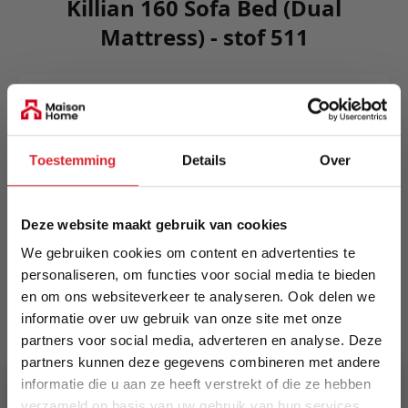
Killian 160 Sofa Bed (Dual
Mattress) - stof 511
Killian possesses a classic sofa design that
provides a timeless sofa with unique features.
The intregrated fold out mechanism gives you an
Toestemming
Details
Over
easy manageable transformation method as well
as the mattress supports you at day and night.
Meer informatie
Deze website maakt gebruik van cookies
We gebruiken cookies om content en advertenties te
personaliseren, om functies voor social media te bieden
en om ons websiteverkeer te analyseren. Ook delen we
Merk
informatie over uw gebruik van onze site met onze
Innovation Living
partners voor social media, adverteren en analyse. Deze
partners kunnen deze gegevens combineren met andere
EAN
informatie die u aan ze heeft verstrekt of die ze hebben
5700110953740
verzameld op basis van uw gebruik van hun services.