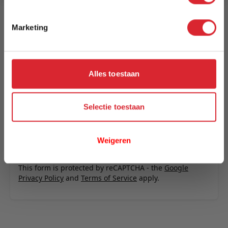
Schrijf uw eigen review
U plaatst een review over:
Innovation Living Killian 160 Sofa Bed
Marketing
(Dual Mattress) - stof 539
Uw naam
Samenvatting
Alles toestaan
Review
Selectie toestaan
Weigeren
Review versturen
This form is protected by reCAPTCHA - the
Google
Privacy Policy
and
Terms of Service
apply.