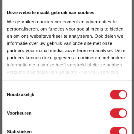
5700111151435
Deze website maakt gebruik van cookies
Prijs
We gebruiken cookies om content en advertenties te
€ 2.565,00
personaliseren, om functies voor social media te bieden
en om ons websiteverkeer te analyseren. Ook delen we
Levertijd
informatie over uw gebruik van onze site met onze
2 weken
partners voor social media, adverteren en analyse. Deze
partners kunnen deze gegevens combineren met andere
Kleur
informatie die u aan ze heeft verstrekt of die ze hebben
verzameld op basis van uw gebruik van hun services.
539 Bouclé Beige
5% Korting
Model
Toestemmingsselectie
Noodzakelijk
Killian 160 Sofa Bed (Dual Mattress)
Schrijf je in en ontvang direct een kortingscode
E-mail
Reviews
Voorkeuren
Aanmelden
Statistieken