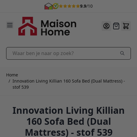
9.9
/10
Ga naar de inhoud
Offerte
Waar ben je naar op zoek?
Home
/
Innovation Living Killian 160 Sofa Bed (Dual Mattress) -
stof 539
Innovation Living Killian
160 Sofa Bed (Dual
Mattress) - stof 539