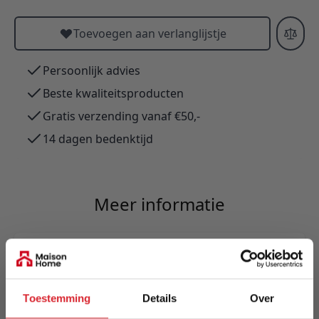
Toevoegen aan verlanglijstje
Persoonlijk advies
Beste kwaliteitsproducten
Gratis verzending vanaf €50,-
14 dagen bedenktijd
Meer informatie
Merk
Innovation Living
Toestemming
Details
Over
EAN