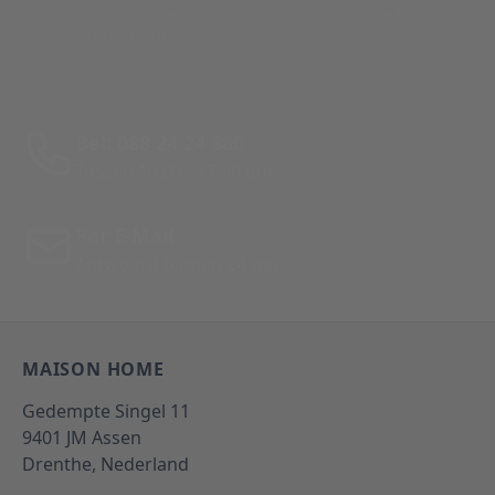
This form is protected by reCAPTCHA - the
Google Privacy
Policy
and
Terms of Service
apply.
Bel: 088 24 24 880
Tussen 10:00 - 17:00 uur
Per E-Mail
Antwoord binnen 24 uur
MAISON HOME
Gedempte Singel 11
9401 JM
Assen
Drenthe,
Nederland