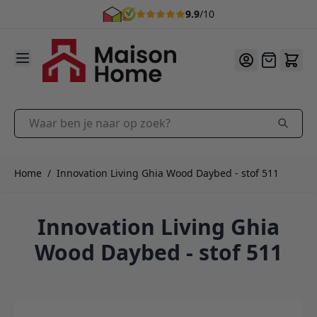
9.9
/10
Ga naar de inhoud
Offerte
Waar ben je naar op zoek?
Home
/
Innovation Living Ghia Wood Daybed - stof 511
Innovation Living Ghia
Wood Daybed - stof 511