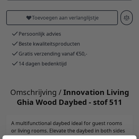
Toevoegen aan verlanglijstje
Persoonlijk advies
Beste kwaliteitsproducten
Gratis verzending vanaf €50,-
14 dagen bedenktijd
Omschrijving /
Innovation Living
Ghia Wood Daybed - stof 511
A multifunctional daybed ideal for guest rooms
or living rooms. Elevate the daybed in both sides
to turn it into a single bed.