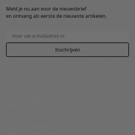
Meld je nu aan voor de nieuwsbrief
en ontvang als eerste de nieuwste artikelen.
E-mailadres
Inschrijven
This form is protected by reCAPTCHA - the
Google Privacy
Policy
and
Terms of Service
apply.
Bel: 088 24 24 880
Tussen 10:00 - 17:00 uur
Per E-Mail
Antwoord binnen 24 uur