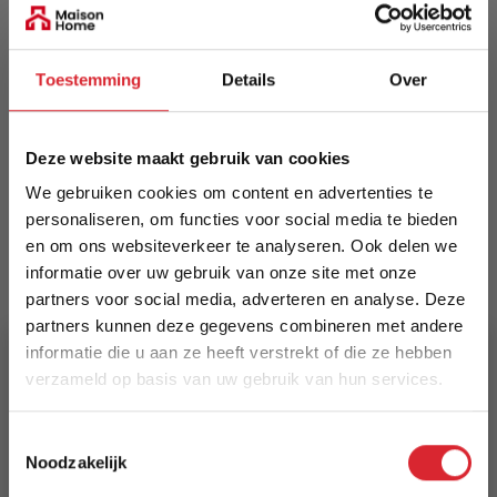
Meer informatie
Toestemming
Details
Over
Merk
Deze website maakt gebruik van cookies
Innovation Living
We gebruiken cookies om content en advertenties te
EAN
personaliseren, om functies voor social media te bieden
5700110946513
en om ons websiteverkeer te analyseren. Ook delen we
informatie over uw gebruik van onze site met onze
Prijs
partners voor social media, adverteren en analyse. Deze
partners kunnen deze gegevens combineren met andere
€ 1.651,00
informatie die u aan ze heeft verstrekt of die ze hebben
verzameld op basis van uw gebruik van hun services.
Levertijd
15 weken
5% Korting
Toestemmingsselectie
Noodzakelijk
Kleur
Schrijf je in en ontvang direct een kortingscode
511 Elegance Red