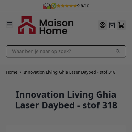
9.9
/10
Ga naar de inhoud
Offerte
Waar ben je naar op zoek?
Home
/
Innovation Living Ghia Laser Daybed - stof 318
Innovation Living Ghia
Laser Daybed - stof 318