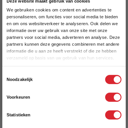
Deze website maakt gebruik van cookies
€ 1.445,00
We gebruiken cookies om content en advertenties te
personaliseren, om functies voor social media te bieden
Levertijd
en om ons websiteverkeer te analyseren. Ook delen we
2 weken
informatie over uw gebruik van onze site met onze
partners voor social media, adverteren en analyse. Deze
Kleur
partners kunnen deze gegevens combineren met andere
318 Cordufine Beige
informatie die u aan ze heeft verstrekt of die ze hebben
verzameld op basis van uw gebruik van hun services.
Model
5% Korting
Ghia Laser Daybed
Toestemmingsselectie
Noodzakelijk
Reviews
Schrijf je in en ontvang direct een kortingscode
E-mail
Voorkeuren
Aanmelden
Schrijf uw eigen review
Statistieken
U plaatst een review over:
Innovation Living Ghia Laser Daybed
- stof 318