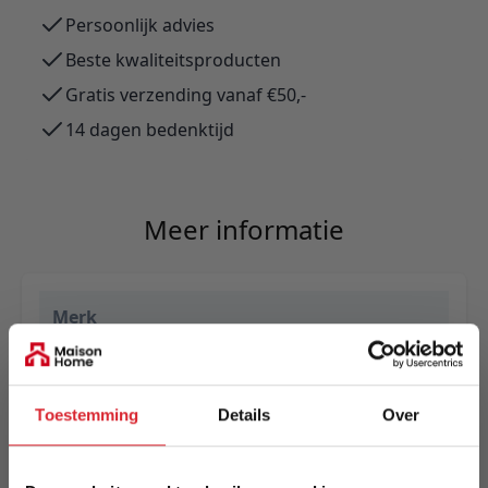
Persoonlijk advies
Beste kwaliteitsproducten
Gratis verzending vanaf €50,-
14 dagen bedenktijd
Meer informatie
Merk
Innovation Living
EAN
Toestemming
Details
Over
5700111065015
Prijs