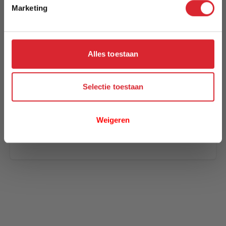
Marketing
Uw naam
Samenvatting
Review
Alles toestaan
Selectie toestaan
Review versturen
Weigeren
This form is protected by reCAPTCHA - the
Google
Privacy Policy
and
Terms of Service
apply.