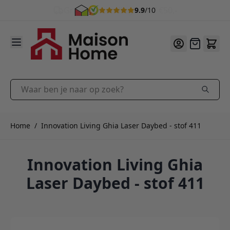
9.9
/10
Ga naar de inhoud
Offerte
Waar ben je naar op zoek?
Home
/
Innovation Living Ghia Laser Daybed - stof 411
Innovation Living Ghia
Laser Daybed - stof 411