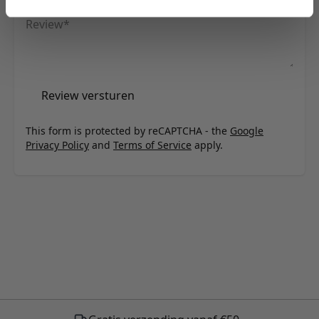
Review
Review versturen
This form is protected by reCAPTCHA - the
Google
Privacy Policy
and
Terms of Service
apply.