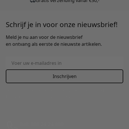
Schrijf je in voor onze nieuwsbrief!
Meld je nu aan voor de nieuwsbrief
en ontvang als eerste de nieuwste artikelen.
E-mailadres
Inschrijven
This form is protected by reCAPTCHA - the
Google Privacy
Policy
and
Terms of Service
apply.
Bel: 088 24 24 880