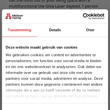
Get the most out of your living space with a
multifunctional the Ghia Laser daybed. 1 person
seater, lounger or sleeper, 2 person seater or
lounger with arms or 3 person seater without
arms. Multifunctionality as it greatests.
Toestemming
Details
Over
Meer informatie
Deze website maakt gebruik van cookies
Merk
We gebruiken cookies om content en advertenties te
Innovation Living
personaliseren, om functies voor social media te bieden
en om ons websiteverkeer te analyseren. Ook delen we
EAN
informatie over uw gebruik van onze site met onze
5700110946520
partners voor social media, adverteren en analyse. Deze
partners kunnen deze gegevens combineren met andere
informatie die u aan ze heeft verstrekt of die ze hebben
Prijs
verzameld op basis van uw gebruik van hun services.
€ 1.609,00
5% Korting
Levertijd
Toestemmingsselectie