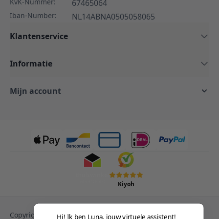
KvK-Nummer:
67465064
Iban-Number:
NL14ABNA0505058065
Klantenservice
Informatie
Mijn account
Kiyoh
Copyright © 2013-heden Magento. Alle rechten
Hi! Ik ben Luna, jouw virtuele assistent!