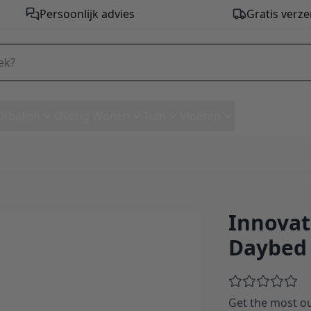
Persoonlijk advies
Gratis verze
Zitballen
Overig Wonen
Tuin
Vloeren
Innovat
Daybed - stof 358
Daybed 
Get the most ou