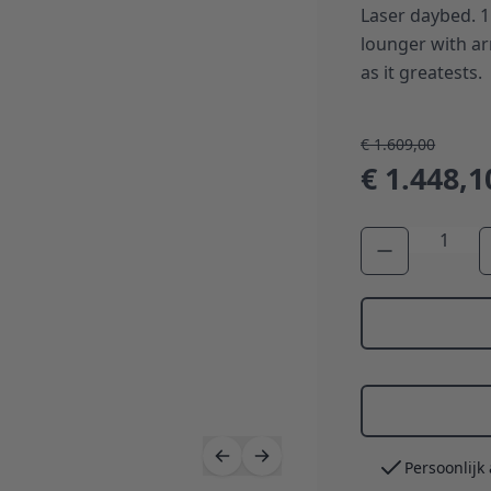
Laser daybed. 1
lounger with ar
as it greatests.
€ 1.609,00
€ 1.448,1
Aantal
Persoonlijk