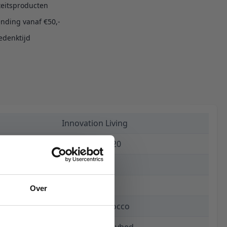
teitsproducten
ending vanaf €50,-
edenktijd
Innovation Living
5700110946520
€ 1.609,00
15 weken
Over
358 Taura Chocco