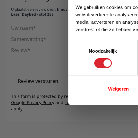
We gebruiken cookies om cont
U plaatst een review over:
Innovation Living Ghia
Laser Daybed - stof 358
websiteverkeer te analyseren
media, adverteren en analys
Uw naam
verstrekt of die ze hebben v
E-mail
Samenvatting
Toestemmingsselectie
Review
Noodzakelijk
Review versturen
Weigeren
This form is protected by reCAPTCHA - the
Google Privacy Policy
and
Terms of Service
apply.