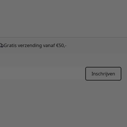
Gratis verzending vanaf €50,-
Inschrijven
APTCHA - the
Google Privacy Policy
and
Terms of Service
apply.