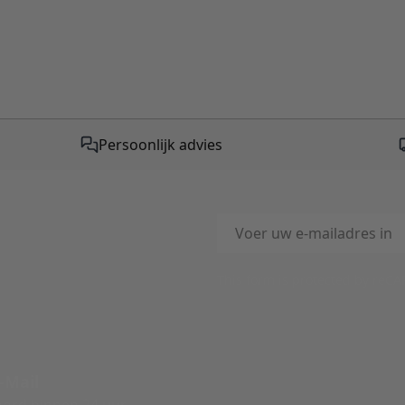
Persoonlijk advies
E-mailadres
This form is protected by reC
-Mail