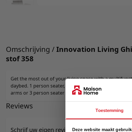
Omschrijving /
Innovation Living Gh
stof 358
Get the most out of your living space with a multifunc
daybed. 1 person seater, lounger or sleeper, 2 person 
arms or 3 person seater without arms. Multifunctionalit
Reviews
Toestemming
Schrijf uw eigen review
Deze website maakt gebruik