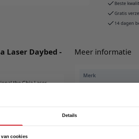
Beste kwali
Gratis verz
14 dagen b
ia Laser Daybed -
Meer informatie
Merk
tional the Ghia Laser
EAN
seater or lounger with
y as it greatests.
Prijs
Levertijd
Details
Kleur
 van cookies