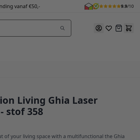
nding vanaf €50,-
9.9
/10
Offerte
ion Living Ghia Laser
- stof 358
t of your living space with a multifunctional the Ghia