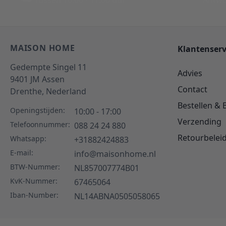
Tussen 10:00 - 17:00 uur
Antwo
MAISON HOME
Klantenserv
Gedempte Singel 11
Advies
9401 JM
Assen
Contact
Drenthe,
Nederland
Bestellen & 
Openingstijden:
10:00 - 17:00
Verzending
Telefoonnummer:
088 24 24 880
Retourbelei
Whatsapp:
+31882424883
E-mail:
info@maisonhome.nl
BTW-Nummer:
NL857007774B01
KvK-Nummer:
67465064
Iban-Number:
NL14ABNA0505058065