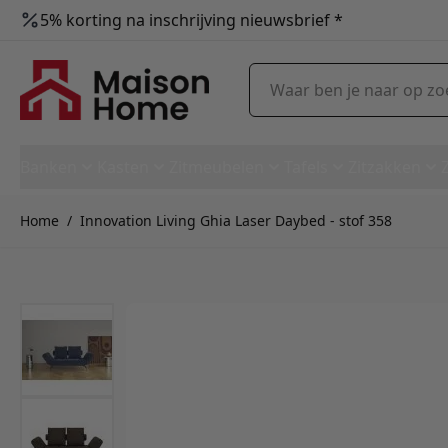
5% korting na inschrijving nieuwsbrief *
Ga naar de inhoud
Waar ben je naar op zoek?
Banken
Kasten
Zitmeubelen
Tafels
Zitzakken
Home
/
Innovation Living Ghia Laser Daybed - stof 358
Innovation Living Ghia Laser 