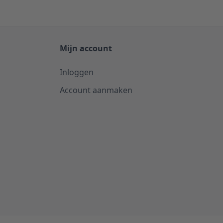
Mijn account
Inloggen
Account aanmaken
Selecteer
Zou je ons aanbevelen aan vrienden en 