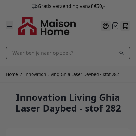
Gratis verzending vanaf €50,-
9.9
/10
Ga naar de inhoud
Offerte
Waar ben je naar op zoek?
Home
/
Innovation Living Ghia Laser Daybed - stof 282
Innovation Living Ghia
Laser Daybed - stof 282