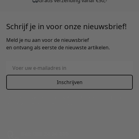
Gratis verzending vanaf €50,-
Schrijf je in voor onze nieuwsbrief!
Meld je nu aan voor de nieuwsbrief
en ontvang als eerste de nieuwste artikelen.
E-mailadres
Inschrijven
This form is protected by reCAPTCHA - the
Google Privacy
Policy
and
Terms of Service
apply.
Bel: 088 24 24 880