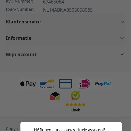
KvK-Nummer:
67465064
Iban-Number:
NL14ABNA0505058065
Klantenservice
Informatie
Mijn account
Kiyoh
Copyright © 2013-heden Magento. Alle rechten
Hi! Ik ben Luna, jouw virtuele assistent!