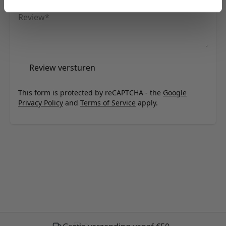
Review
Review versturen
This form is protected by reCAPTCHA - the
Google
Privacy Policy
and
Terms of Service
apply.