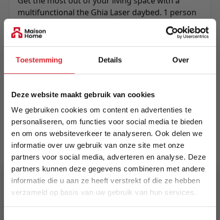
Get the most out of your living space with a
multifunctional the Ghia Laser daybed. 1 person
seater, lounger or sleeper, 2 person seater or
lounger with arms or 3 person seater without
arms. Multifunctionality as it greatests.
Toestemming
Details
Over
Meer informatie
Deze website maakt gebruik van cookies
Merk
We gebruiken cookies om content en advertenties te
Innovation Living
personaliseren, om functies voor social media te bieden
en om ons websiteverkeer te analyseren. Ook delen we
EAN
informatie over uw gebruik van onze site met onze
5700110946520
partners voor social media, adverteren en analyse. Deze
partners kunnen deze gegevens combineren met andere
informatie die u aan ze heeft verstrekt of die ze hebben
Prijs
verzameld op basis van uw gebruik van hun services.
€ 1.609,00
5% Korting
Levertijd
Toestemmingsselectie