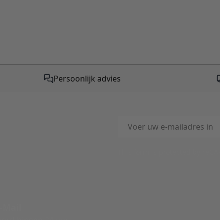
Persoonlijk advies
E-mailadres
This form is protected by reC
-Mail