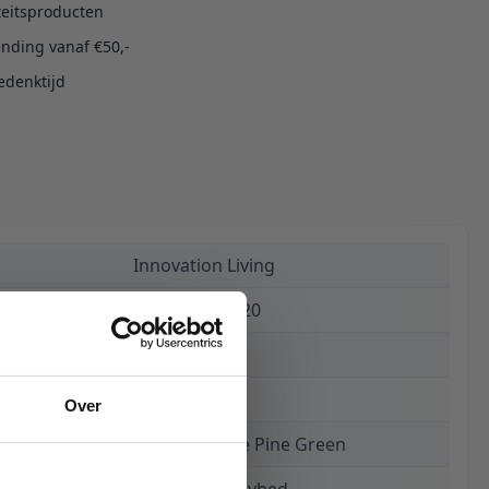
teitsproducten
ending vanaf €50,-
edenktijd
Innovation Living
5700110946520
€ 1.609,00
15 weken
Over
316 Cordufine Pine Green