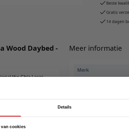
Beste kwali
Gratis verz
14 dagen b
ia Wood Daybed -
Meer informatie
Merk
tional the Ghia Laser
EAN
seater or lounger with
y as it greatests.
Prijs
Levertijd
Details
Kleur
 van cookies