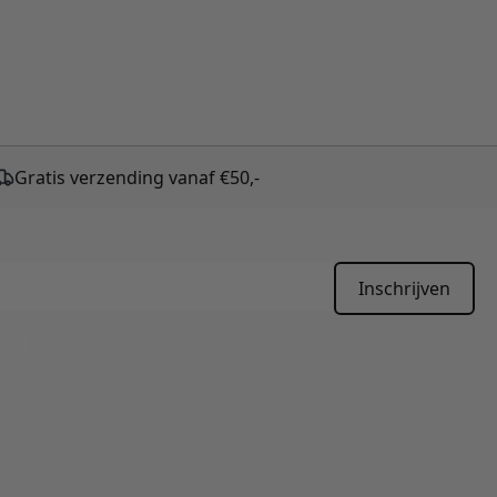
Gratis verzending vanaf €50,-
Inschrijven
APTCHA - the
Google Privacy Policy
and
Terms of Service
apply.