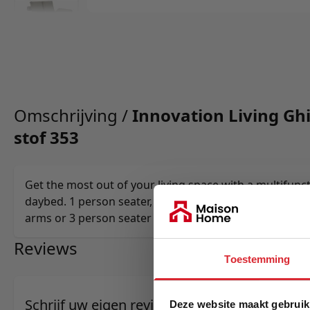
Omschrijving /
Innovation Living Gh
stof 353
Get the most out of your living space with a multifunc
daybed. 1 person seater, lounger or sleeper, 2 person 
arms or 3 person seater without arms. Multifunctionalit
Reviews
Toestemming
Schrijf uw eigen review
Deze website maakt gebruik