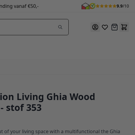
nding vanaf €50,-
9.9
/10
Offerte
ion Living Ghia Wood
- stof 353
t of your living space with a multifunctional the Ghia