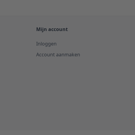
Mijn account
Inloggen
Account aanmaken
Selecteer
Zou je ons aanbevelen aan vrienden en 