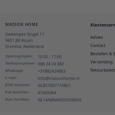
Tussen 10:00 - 17:00 uur
Antwo
MAISON HOME
Klantenserv
Gedempte Singel 11
Advies
9401 JM
Assen
Contact
Drenthe,
Nederland
Bestellen & 
Openingstijden:
10:00 - 17:00
Verzending
Telefoonnummer:
088 24 24 880
Retourbelei
Whatsapp:
+31882424883
E-mail:
info@maisonhome.nl
BTW-Nummer:
NL857007774B01
KvK-Nummer:
67465064
Iban-Number:
NL14ABNA0505058065