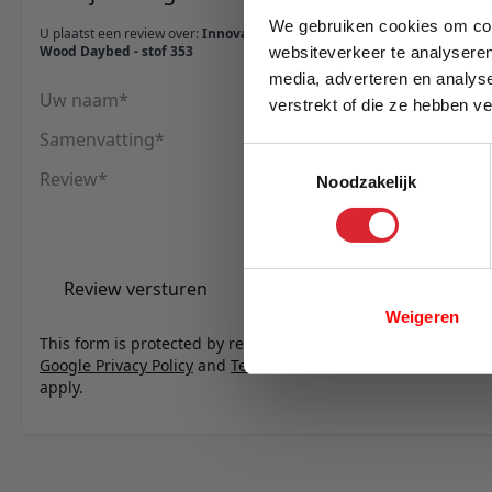
We gebruiken cookies om cont
U plaatst een review over:
Innovation Living Ghia
Wood Daybed - stof 353
websiteverkeer te analyseren
media, adverteren en analys
Uw naam
verstrekt of die ze hebben v
E-mail
Samenvatting
Toestemmingsselectie
Review
Noodzakelijk
Review versturen
Weigeren
This form is protected by reCAPTCHA - the
Google Privacy Policy
and
Terms of Service
apply.