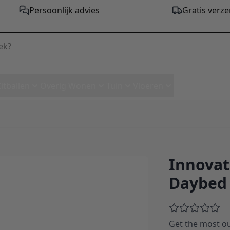
Persoonlijk advies
Gratis verze
Zitballen
Overig Wonen
Tuin
Vloeren
Innovat
Daybed - stof 353
Daybed 
Get the most ou