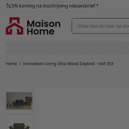
5% korting na inschrijving nieuwsbrief *
Ga naar de inhoud
Waar ben je naar op zoek?
Banken
Kasten
Zitmeubelen
Tafels
Zitzakken
Home
/
Innovation Living Ghia Wood Daybed - stof 353
Innovation Living Ghia Wood 