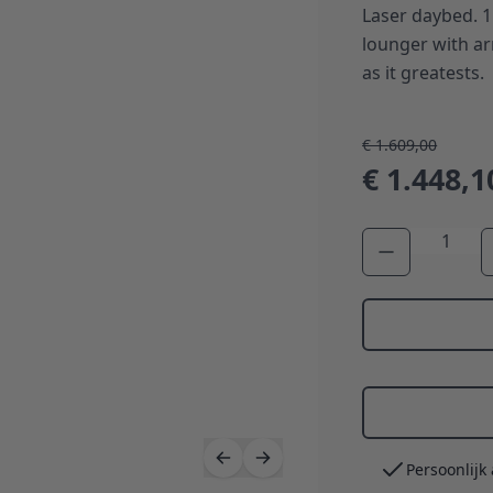
Laser daybed. 1
lounger with ar
as it greatests.
€ 1.609,00
€ 1.448,1
Aantal
Persoonlijk