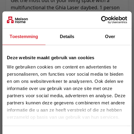
Get the most out of your living space with a
multifunctional the Ghia Laser daybed. 1 person
seater, lounger or sleeper, 2 person seater or
lounger with arms or 3 person seater without
arms. Multifunctionality as it greatests.
Toestemming
Details
Over
Meer informatie
Deze website maakt gebruik van cookies
Merk
We gebruiken cookies om content en advertenties te
Innovation Living
personaliseren, om functies voor social media te bieden
en om ons websiteverkeer te analyseren. Ook delen we
EAN
informatie over uw gebruik van onze site met onze
5700110946520
partners voor social media, adverteren en analyse. Deze
partners kunnen deze gegevens combineren met andere
informatie die u aan ze heeft verstrekt of die ze hebben
Prijs
verzameld op basis van uw gebruik van hun services.
€ 1.609,00
5% Korting
Levertijd
Toestemmingsselectie