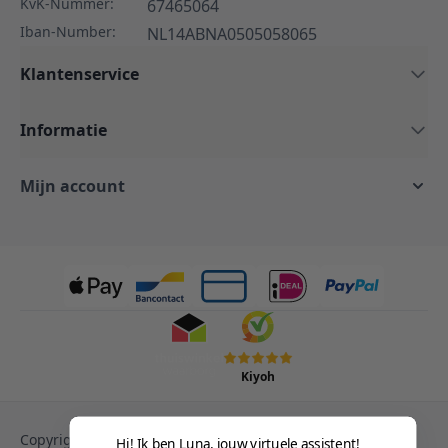
KvK-Nummer:
67465064
Iban-Number:
NL14ABNA0505058065
Klantenservice
Informatie
Mijn account
Kiyoh
Copyright © 2013-heden Magento. Alle rechten
Hi! Ik ben Luna, jouw virtuele assistent!