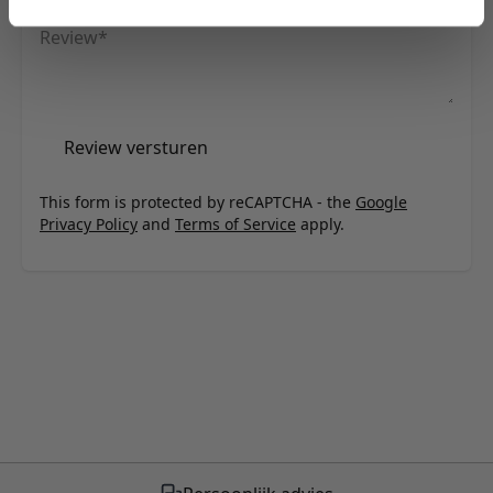
Review
Review versturen
This form is protected by reCAPTCHA - the
Google
Privacy Policy
and
Terms of Service
apply.