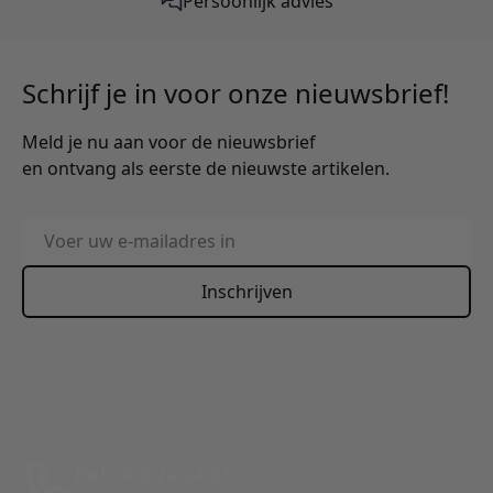
Persoonlijk advies
Schrijf je in voor onze nieuwsbrief!
Meld je nu aan voor de nieuwsbrief
en ontvang als eerste de nieuwste artikelen.
E-mailadres
Inschrijven
This form is protected by reCAPTCHA - the
Google Privacy
Policy
and
Terms of Service
apply.
Bel: 088 24 24 880