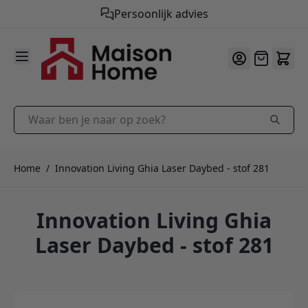
Persoonlijk advies
9.9
/10
Ga naar de inhoud
Offerte
Waar ben je naar op zoek?
Home
/
Innovation Living Ghia Laser Daybed - stof 281
Innovation Living Ghia
Laser Daybed - stof 281