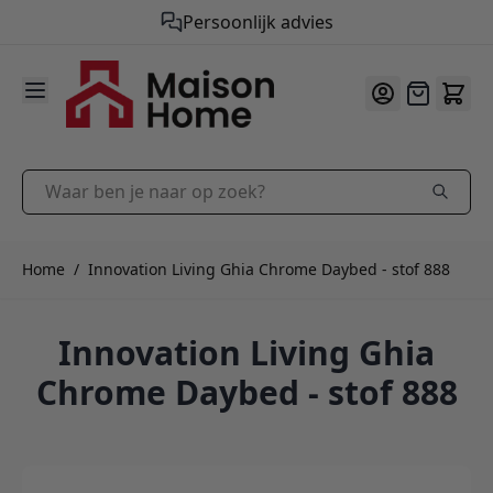
Persoonlijk advies
9.9
/10
Ga naar de inhoud
Offerte
Waar ben je naar op zoek?
Home
/
Innovation Living Ghia Chrome Daybed - stof 888
Innovation Living Ghia
Chrome Daybed - stof 888