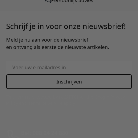
Persoonlijk advies
Schrijf je in voor onze nieuwsbrief!
Meld je nu aan voor de nieuwsbrief
en ontvang als eerste de nieuwste artikelen.
E-mailadres
Inschrijven
This form is protected by reCAPTCHA - the
Google Privacy
Policy
and
Terms of Service
apply.
Bel: 088 24 24 880