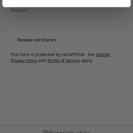
Review
Review versturen
This form is protected by reCAPTCHA - the
Google
Privacy Policy
and
Terms of Service
apply.