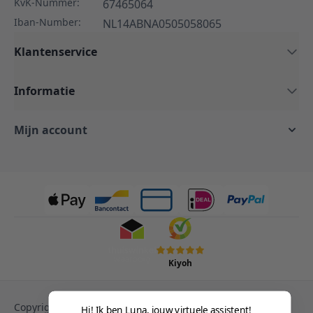
KvK-Nummer:
67465064
Iban-Number:
NL14ABNA0505058065
Klantenservice
Informatie
Mijn account
Kiyoh
Copyright © 2013-heden Magento. Alle rechten
Hi! Ik ben Luna, jouw virtuele assistent!