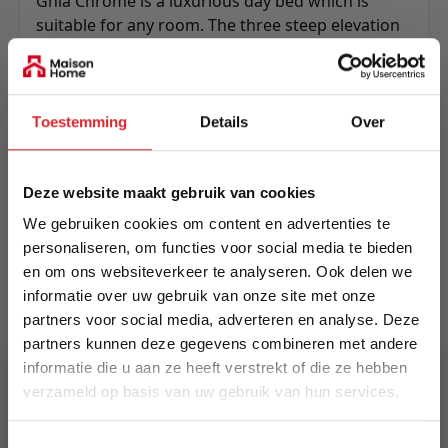
Ghia Chrome is a luxurious day bed which is
suitable for any room. The three steep elevation
in each side in combination with its pocket spring
mattress provides the Ghia daybed with great
individual comfort as everyday day lounger.
Toestemming
Details
Over
Meer informatie
Deze website maakt gebruik van cookies
Merk
We gebruiken cookies om content en advertenties te
Innovation Living
personaliseren, om functies voor social media te bieden
en om ons websiteverkeer te analyseren. Ook delen we
EAN
informatie over uw gebruik van onze site met onze
5700110946506
partners voor social media, adverteren en analyse. Deze
partners kunnen deze gegevens combineren met andere
informatie die u aan ze heeft verstrekt of die ze hebben
Prijs
verzameld op basis van uw gebruik van hun services.
€ 1.475,00
5% Korting
Levertijd
Toestemmingsselectie