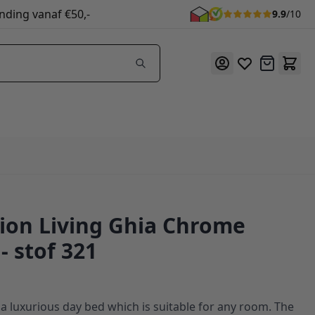
nding vanaf €50,-
9.9
/10
Offerte
ion Living Ghia Chrome
- stof 321
a luxurious day bed which is suitable for any room. The