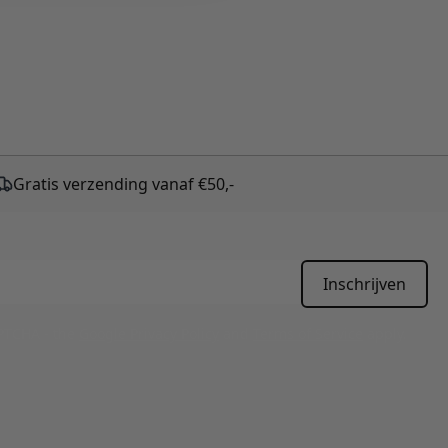
Gratis verzending vanaf €50,-
Inschrijven
APTCHA - the
Google Privacy Policy
and
Terms of Service
apply.