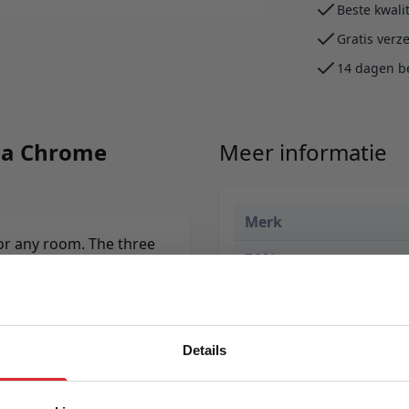
Beste kwali
Gratis verz
14 dagen b
hia Chrome
Meer informatie
Merk
for any room. The three
EAN
ocket spring mattress
t as everyday day
Prijs
Levertijd
Details
Kleur