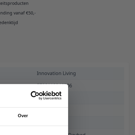
teitsproducten
ending vanaf €50,-
edenktijd
Innovation Living
5700110946506
€ 1.475,00
15 weken
Over
321