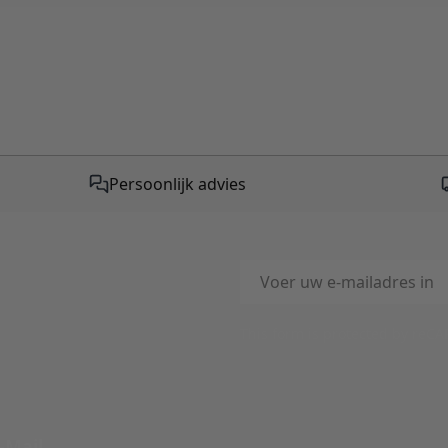
Persoonlijk advies
E-mailadres
This form is protected by reC
-Mail