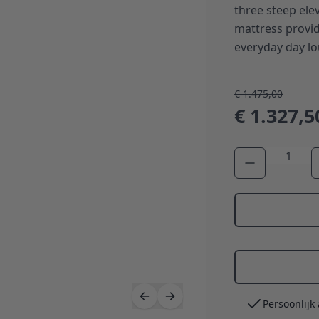
three steep ele
mattress provid
everyday day lo
€ 1.475,00
€ 1.327,5
Aantal
Persoonlijk