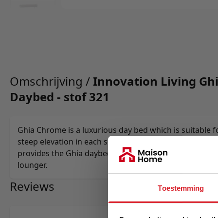
Omschrijving /
Innovation Living G
Daybed - stof 321
Ghia Chrome is a luxurious day bed which is suitable 
steep elevation in each side in combination with its p
provides the Ghia daybed with great individual comfor
lounger.
Reviews
Toestemming