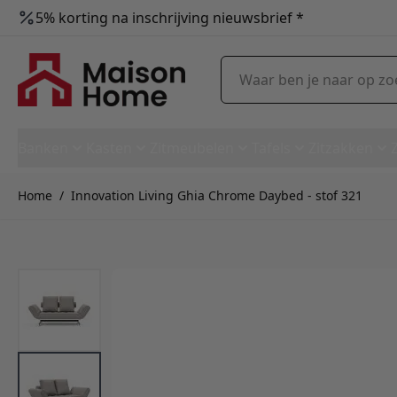
5% korting na inschrijving nieuwsbrief *
Ga naar de inhoud
Waar ben je naar op zoek?
Banken
Kasten
Zitmeubelen
Tafels
Zitzakken
Home
/
Innovation Living Ghia Chrome Daybed - stof 321
Innovation Living Ghia Chrom