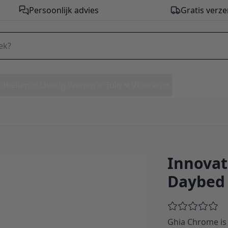
Persoonlijk advies
Gratis verze
Zitballen
Overig Wonen
Tuin
Vloeren
Innovat
e Daybed - stof 321
Daybed 
Ghia Chrome is 