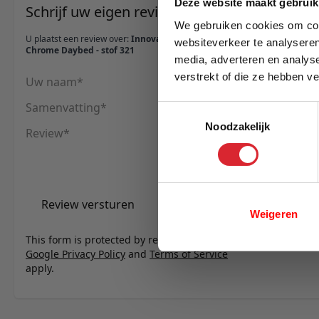
Deze website maakt gebruik
Schrijf uw eigen review
We gebruiken cookies om cont
U plaatst een review over:
Innovation Living Ghia
websiteverkeer te analyseren
Chrome Daybed - stof 321
media, adverteren en analys
verstrekt of die ze hebben v
Uw naam
E-mail
Samenvatting
Toestemmingsselectie
Noodzakelijk
Review
Review versturen
Weigeren
This form is protected by reCAPTCHA - the
Google Privacy Policy
and
Terms of Service
apply.