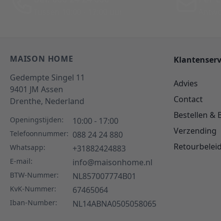
Tussen 10:00 - 17:00 uur
Antwo
MAISON HOME
Klantenserv
Gedempte Singel 11
Advies
9401 JM
Assen
Contact
Drenthe,
Nederland
Bestellen & 
Openingstijden:
10:00 - 17:00
Verzending
Telefoonnummer:
088 24 24 880
Retourbelei
Whatsapp:
+31882424883
E-mail:
info@maisonhome.nl
BTW-Nummer:
NL857007774B01
KvK-Nummer:
67465064
Iban-Number:
NL14ABNA0505058065