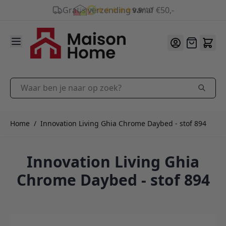
9.9
/10
Ga naar de inhoud
Offerte
Waar ben je naar op zoek?
Home
/
Innovation Living Ghia Chrome Daybed - stof 894
Innovation Living Ghia
Chrome Daybed - stof 894