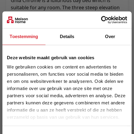
Ghia Chrome is a luxurious day bed which is
suitable for any room. The three steep elevation
in each side in combination with its pocket spring
mattress provides the Ghia daybed with great
individual comfort as everyday day lounger.
Toestemming
Details
Over
Meer informatie
Deze website maakt gebruik van cookies
Merk
We gebruiken cookies om content en advertenties te
Innovation Living
personaliseren, om functies voor social media te bieden
en om ons websiteverkeer te analyseren. Ook delen we
EAN
informatie over uw gebruik van onze site met onze
5700110946506
partners voor social media, adverteren en analyse. Deze
partners kunnen deze gegevens combineren met andere
informatie die u aan ze heeft verstrekt of die ze hebben
Prijs
verzameld op basis van uw gebruik van hun services.
€ 1.475,00
5% Korting
Levertijd
Toestemmingsselectie