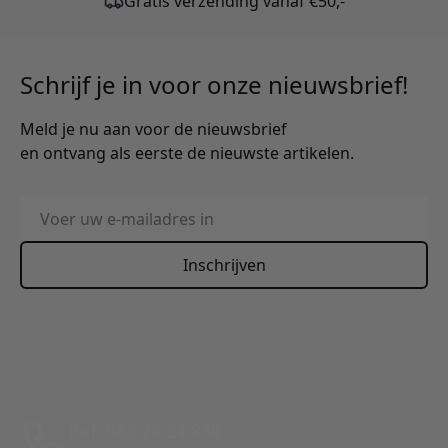
Schrijf je in voor onze nieuwsbrief!
Meld je nu aan voor de nieuwsbrief
en ontvang als eerste de nieuwste artikelen.
E-mailadres
Inschrijven
This form is protected by reCAPTCHA - the
Google Privacy
Policy
and
Terms of Service
apply.
Bel: 088 24 24 880