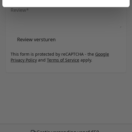
Review
Review versturen
This form is protected by reCAPTCHA - the
Google
Privacy Policy
and
Terms of Service
apply.