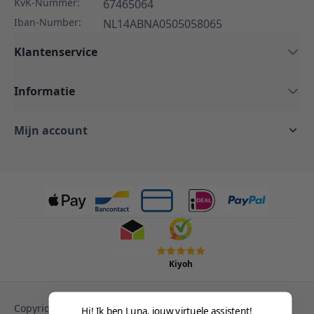
KvK-Nummer:
67465064
Iban-Number:
NL14ABNA0505058065
Klantenservice
Informatie
Mijn account
Kiyoh
Copyright © 2013-heden Magento. Alle rechten
Hi! Ik ben Luna, jouw virtuele assistent!