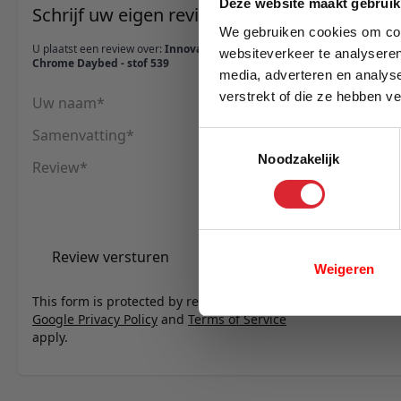
Deze website maakt gebruik
Schrijf uw eigen review
We gebruiken cookies om cont
U plaatst een review over:
Innovation Living Ghia
websiteverkeer te analyseren
Chrome Daybed - stof 539
media, adverteren en analys
verstrekt of die ze hebben v
Uw naam
E-mail
Samenvatting
Toestemmingsselectie
Noodzakelijk
Review
Review versturen
Weigeren
This form is protected by reCAPTCHA - the
Google Privacy Policy
and
Terms of Service
apply.