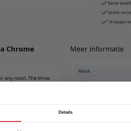
Beste kwali
Gratis verz
14 dagen b
hia Chrome
Meer informatie
Merk
for any room. The three
EAN
ocket spring mattress
t as everyday day
Prijs
Levertijd
Details
Kleur