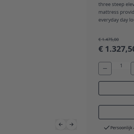
three steep ele
mattress provid
everyday day lo
€ 1.475,00
€ 1.327,5
Aantal
Persoonlijk