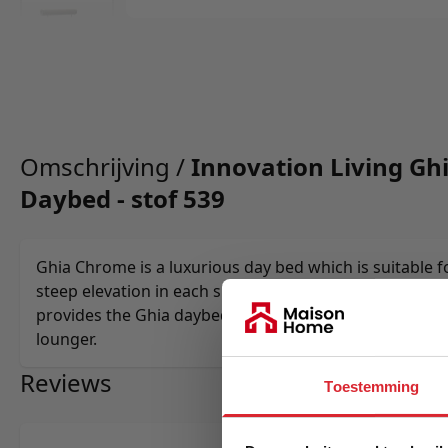
Omschrijving /
Innovation Living G
Daybed - stof 539
Ghia Chrome is a luxurious day bed which is suitable 
steep elevation in each side in combination with its p
provides the Ghia daybed with great individual comfor
lounger.
Reviews
Toestemming