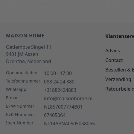
Tussen 10:00 - 17:00 uur
Antwo
MAISON HOME
Klantenserv
Gedempte Singel 11
Advies
9401 JM
Assen
Contact
Drenthe,
Nederland
Bestellen & 
Openingstijden:
10:00 - 17:00
Verzending
Telefoonnummer:
088 24 24 880
Retourbelei
Whatsapp:
+31882424883
E-mail:
info@maisonhome.nl
BTW-Nummer:
NL857007774B01
KvK-Nummer:
67465064
Iban-Number:
NL14ABNA0505058065