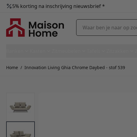
5% korting na inschrijving nieuwsbrief *
Ga naar de inhoud
Waar ben je naar op zoek?
Banken
Kasten
Zitmeubelen
Tafels
Zitzakken
Home
/
Innovation Living Ghia Chrome Daybed - stof 539
Innovation Living Ghia Chrom