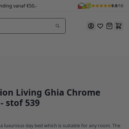
nding vanaf €50,-
9.9
/10
Offerte
ion Living Ghia Chrome
- stof 539
a luxurious day bed which is suitable for any room. The