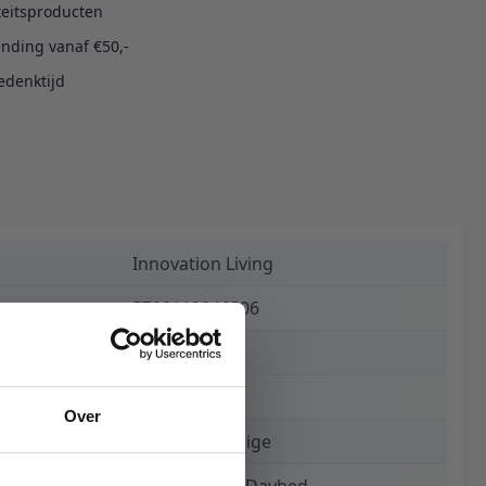
teitsproducten
ending vanaf €50,-
edenktijd
Innovation Living
5700110946506
€ 1.475,00
15 weken
Over
539 Bouclé Beige