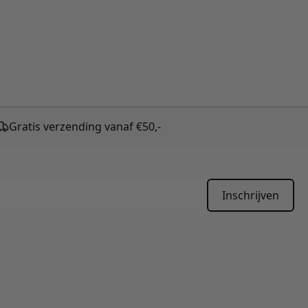
Gratis verzending vanaf €50,-
Inschrijven
APTCHA - the
Google Privacy Policy
and
Terms of Service
apply.