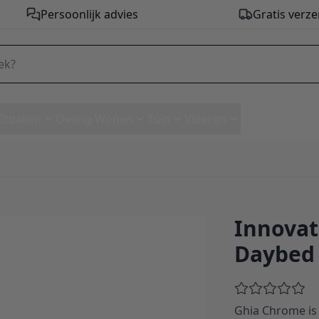
Persoonlijk advies
Gratis verze
Zitballen
Overig Wonen
Tuin
Vloeren
Innovat
e Daybed - stof 539
Daybed 
Ghia Chrome is 