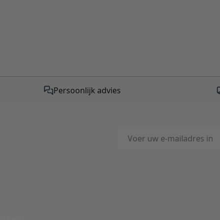
Persoonlijk advies
E-mailadres
This form is protected by reC
-Mail