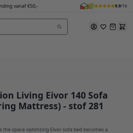
nding vanaf €50,-
9.9
/10
Offerte
ion Living Eivor 140 Sofa
f 281
ing Mattress) - stof 281
s the space optimzing Eivor sofa bed becomes a