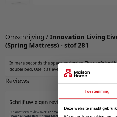
Omschrijving /
Innovation Living Eiv
(Spring Mattress) - stof 281
In mere seconds the space optimzing Eivor sofa bed 
double bed. Use it as everyday sofa lounger and everd
Reviews
Toestemming
Schrijf uw eigen review
Deze website maakt gebruik
U plaatst een review over:
Innovation Living
Eivor 140 Sofa Bed (Spring Mattress) - stof 281
We gebruiken cookies om cont