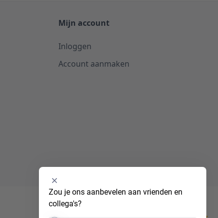
Mijn account
Inloggen
Account aanmaken
Selecteer
Zou je ons aanbevelen aan vrienden en 
een
collega's?
optie