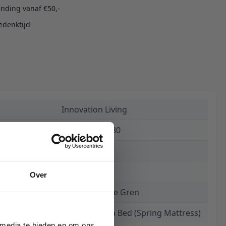
ending vanaf €50,-
edenktijd
Innovation Living
5700110953580
€ 2.590,00
8 weken
Over
281 Avella Pine Gren
Eivor 140 Sofa Bed (Spring Mattress)
 media te bieden en om ons