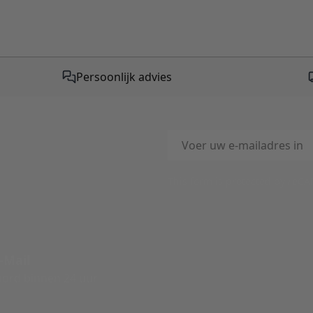
Persoonlijk advies
E-mailadres
This form is protected by reC
-Mail
ord binnen 24 uur