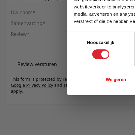
websiteverkeer te analyseren
Uw naam
media, adverteren en analys
verstrekt of die ze hebben v
Samenvatting
E-mail
Review
Toestemmingsselectie
Noodzakelijk
Review versturen
This form is protected by reCAPTCHA - the
Weigeren
Google Privacy Policy
and
Terms of Service
apply.