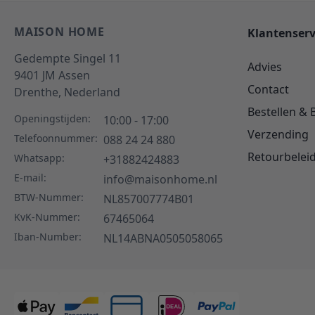
MAISON HOME
Klantenserv
Gedempte Singel 11
Advies
9401 JM
Assen
Contact
Drenthe,
Nederland
Bestellen & 
Openingstijden:
10:00 - 17:00
Verzending
Telefoonnummer:
088 24 24 880
Retourbelei
Whatsapp:
+31882424883
E-mail:
info@maisonhome.nl
BTW-Nummer:
NL857007774B01
KvK-Nummer:
67465064
Iban-Number:
NL14ABNA0505058065