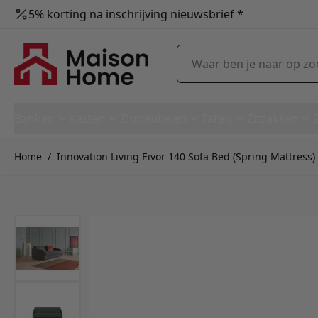
5% korting na inschrijving nieuwsbrief *
Ga naar de inhoud
Waar ben je naar op zoek?
Banken
Kasten
Zitmeubelen
Tafels
Zitzakken
Home
/
Innovation Living Eivor 140 Sofa Bed (Spring Mattress) 
Innovation Living Eivor 140 So