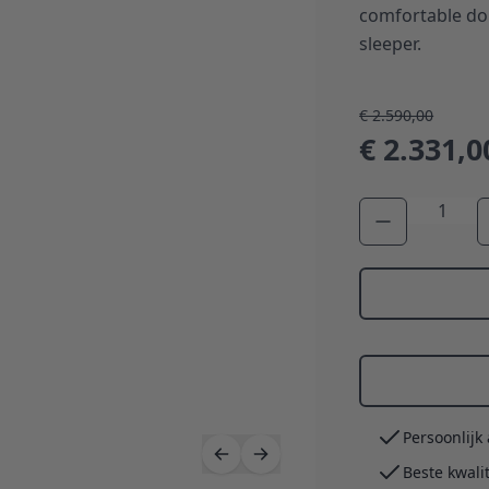
comfortable dou
sleeper.
€ 2.590,00
€ 2.331,0
Aantal
Persoonlijk
Beste kwali