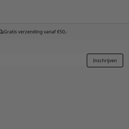
Gratis verzending vanaf €50,-
Inschrijven
APTCHA - the
Google Privacy Policy
and
Terms of Service
apply.