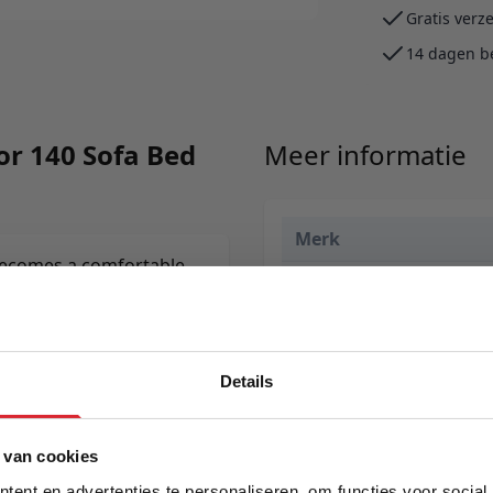
Gratis verz
14 dagen b
or 140 Sofa Bed
Meer informatie
Merk
becomes a comfortable
EAN
ay sleeper.
Prijs
Levertijd
Details
Kleur
5% Korting
 van cookies
Model
ent en advertenties te personaliseren, om functies voor social