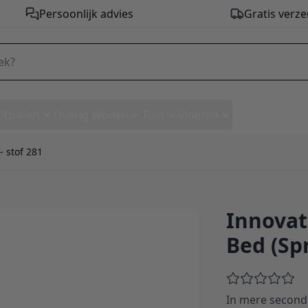
Persoonlijk advies
Gratis verze
Zitballen
Overig Wonen
Tuin
Vloeren
- stof 281
Innovat
fa Bed (Spring Mattress) - sto
Bed (Spr
In mere second