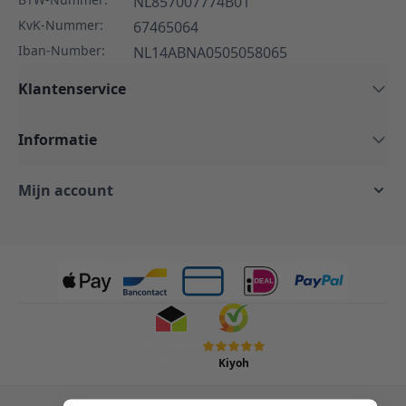
NL857007774B01
KvK-Nummer:
67465064
Iban-Number:
NL14ABNA0505058065
Klantenservice
Informatie
Mijn account
Kiyoh