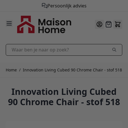
Persoonlijk advies
9.9
/10
Ga naar de inhoud
Offerte
Waar ben je naar op zoek?
Home
/
Innovation Living Cubed 90 Chrome Chair - stof 518
Innovation Living Cubed
90 Chrome Chair - stof 518