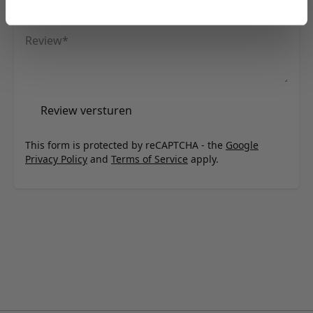
Samenvatting
Review
Review versturen
This form is protected by reCAPTCHA - the
Google
Privacy Policy
and
Terms of Service
apply.