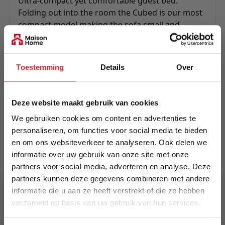
Ultra-compact yet comfortable guest bed.
Folding out into the room the Cubed is our most
compact model making the sofa small and
elegant and the bed big and comfortable.
Excellent for expanding your office or guest
room.
Toestemming
Details
Over
Meer informatie
Deze website maakt gebruik van cookies
We gebruiken cookies om content en advertenties te
Merk
personaliseren, om functies voor social media te bieden
Innovation Living
en om ons websiteverkeer te analyseren. Ook delen we
informatie over uw gebruik van onze site met onze
EAN
partners voor social media, adverteren en analyse. Deze
5700110886802
partners kunnen deze gegevens combineren met andere
informatie die u aan ze heeft verstrekt of die ze hebben
Prijs
verzameld op basis van uw gebruik van hun services.
€ 1.460,00