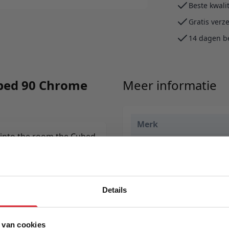
Beste kwali
Gratis verz
14 dagen b
ubed 90 Chrome
Meer informatie
Merk
 into the room the Cubed
EAN
 elegant and the bed big
or guest room.
Prijs
Levertijd
Details
Kleur
 van cookies