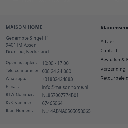
Tussen 10:00 - 17:00 uur
Antwo
MAISON HOME
Klantenserv
Gedempte Singel 11
Advies
9401 JM
Assen
Contact
Drenthe,
Nederland
Bestellen & 
Openingstijden:
10:00 - 17:00
Verzending
Telefoonnummer:
088 24 24 880
Retourbelei
Whatsapp:
+31882424883
E-mail:
info@maisonhome.nl
BTW-Nummer:
NL857007774B01
KvK-Nummer:
67465064
Iban-Number:
NL14ABNA0505058065