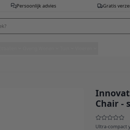
Persoonlijk advies
Gratis verze
Zitballen
Overig Wonen
Tuin
Vloeren
Innovat
rome Chair - stof 358
Chair - 
Ultra-compact y