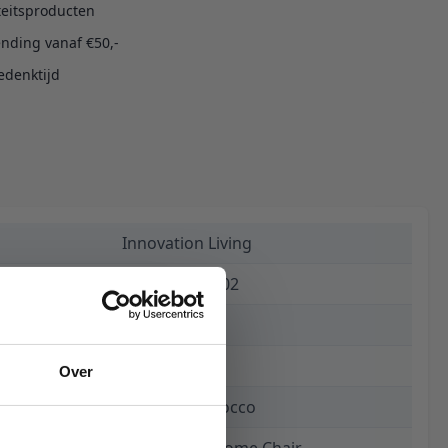
teitsproducten
ending vanaf €50,-
edenktijd
Innovation Living
5700110886802
€ 1.460,00
8 weken
Over
358 Taura Chocco