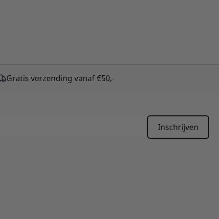
Gratis verzending vanaf €50,-
Inschrijven
APTCHA - the
Google Privacy Policy
and
Terms of Service
apply.