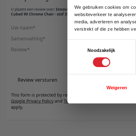
We gebruiken cookies om cont
U plaatst een review over:
Innovation Living
Cubed 90 Chrome Chair - stof 358
websiteverkeer te analyseren
media, adverteren en analys
Uw naam
verstrekt of die ze hebben v
E-mail
Samenvatting
Toestemmingsselectie
Review
Noodzakelijk
Review versturen
Weigeren
This form is protected by reCAPTCHA - the
Google Privacy Policy
and
Terms of Service
apply.