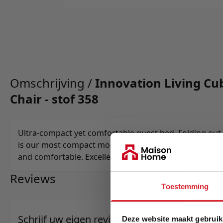
Omschrijving /
Innovation Living C
Chair - stof 358
Ultra-compact yet comfortable guest bed. Folding out
is our most compact model making the sofa small and
and comfortable. Excellent for expanding your office 
Reviews
Toestemming
Schrijf uw eigen review
Deze website maakt gebruik