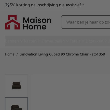
5% korting na inschrijving nieuwsbrief *
Ga naar de inhoud
Waar ben je naar op zoek?
Banken
Kasten
Zitmeubelen
Tafels
Zitzakken
Home
/
Innovation Living Cubed 90 Chrome Chair - stof 358
Innovation Living Cubed 90 Ch