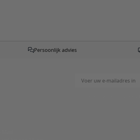
Persoonlijk advies
E-mailadres
This form is protected by reC
-Mail