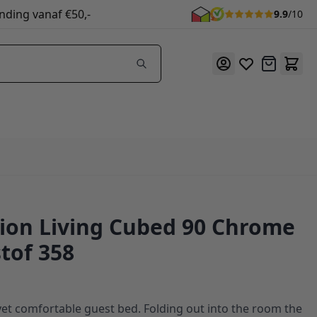
nding vanaf €50,-
9.9
/10
Offerte
ion Living Cubed 90 Chrome
stof 358
et comfortable guest bed. Folding out into the room the