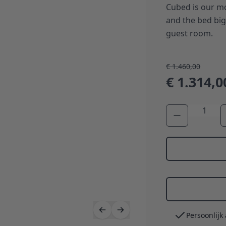
Cubed is our m
and the bed big
guest room.
€ 1.460,00
€ 1.314,0
Aantal
Persoonlijk