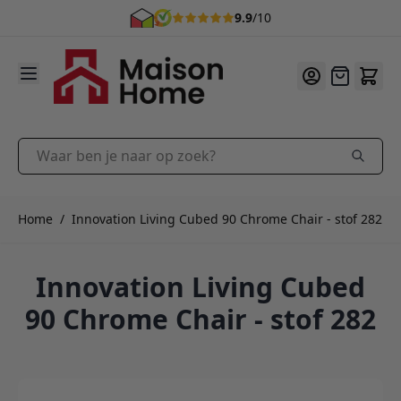
9.9
/10
Ga naar de inhoud
Offerte
Waar ben je naar op zoek?
Home
/
Innovation Living Cubed 90 Chrome Chair - stof 282
Innovation Living Cubed
90 Chrome Chair - stof 282