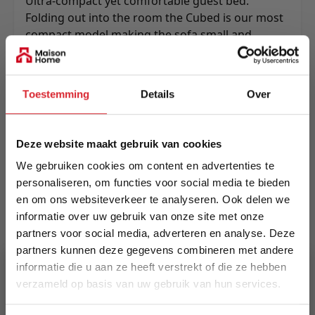
Ultra-compact yet comfortable guest bed.
Folding out into the room the Cubed is our most
compact model making the sofa small and
elegant and the bed big and comfortable.
Excellent for expanding your office or guest
room.
Toestemming
Details
Over
Meer informatie
Deze website maakt gebruik van cookies
We gebruiken cookies om content en advertenties te
Merk
personaliseren, om functies voor social media te bieden
Innovation Living
en om ons websiteverkeer te analyseren. Ook delen we
informatie over uw gebruik van onze site met onze
EAN
partners voor social media, adverteren en analyse. Deze
5700110886802
partners kunnen deze gegevens combineren met andere
informatie die u aan ze heeft verstrekt of die ze hebben
Prijs
verzameld op basis van uw gebruik van hun services.
€ 1.460,00