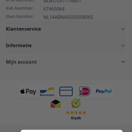
NL857007774B01
KvK-Nummer:
67465064
Iban-Number:
NL14ABNA0505058065
Klantenservice
Informatie
Mijn account
Kiyoh