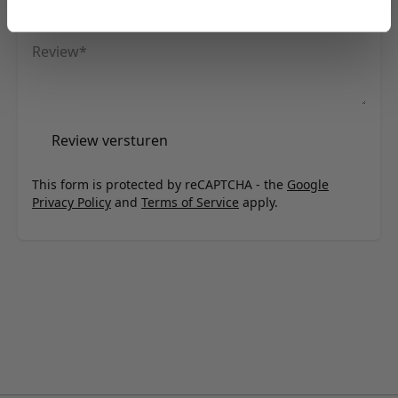
Samenvatting
Review
Review versturen
This form is protected by reCAPTCHA - the
Google
Privacy Policy
and
Terms of Service
apply.