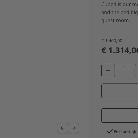
Cubed is our m
and the bed big
guest room.
€ 1.460,00
€ 1.314,0
Aantal
Persoonlijk