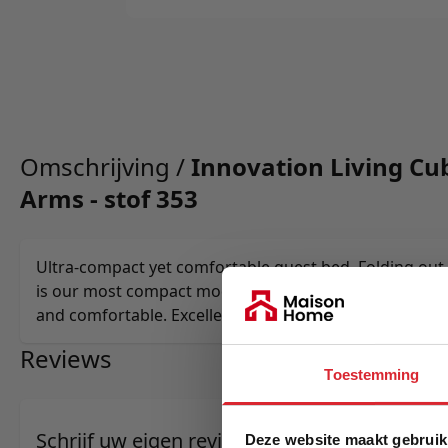
Omschrijving /
Innovation Living Cu
Arms - stof 353
Ultra-compact yet comfortable guest bed. Folding out
is our most compact model making the sofa small and
and comfortable. Excellent for expanding your office 
Reviews
Toestemming
Schrijf uw eigen review
Deze website maakt gebruik