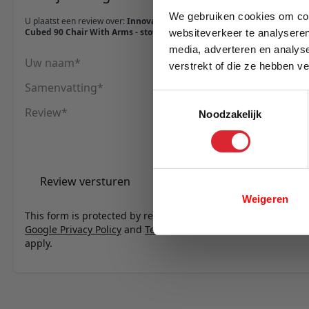
We gebruiken cookies om cont
U plaatst een review over:
Innovation Living
Cubed 90 Chair With Arms - stof 353
websiteverkeer te analyseren
media, adverteren en analys
Uw naam
verstrekt of die ze hebben v
E-mail
Samenvatting
Toestemmingsselectie
Review
Noodzakelijk
Review versturen
Weigeren
This form is protected by reCAPTCHA - the
Google Privacy Policy
and
Terms of Service
apply.