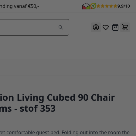
nding vanaf €50,-
9.9
/10
Offerte
ion Living Cubed 90 Chair
ms - stof 353
et comfortable guest bed. Folding out into the room the