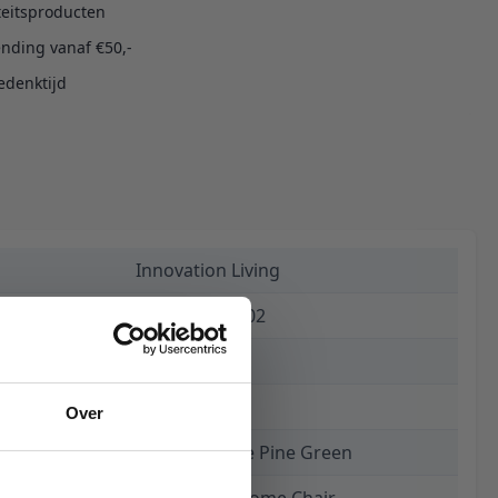
teitsproducten
ending vanaf €50,-
edenktijd
Innovation Living
5700110886802
€ 1.460,00
8 weken
Over
316 Cordufine Pine Green