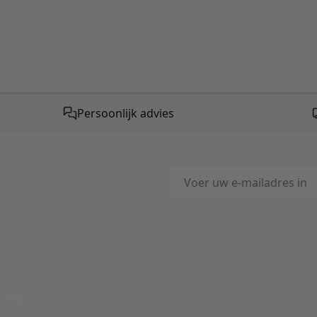
Persoonlijk advies
E-mailadres
This form is protected by reC
-Mail