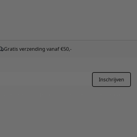
Gratis verzending vanaf €50,-
Inschrijven
APTCHA - the
Google Privacy Policy
and
Terms of Service
apply.