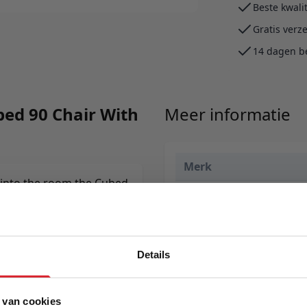
Beste kwali
Gratis verz
14 dagen b
bed 90 Chair With
Meer informatie
Merk
 into the room the Cubed
EAN
 elegant and the bed big
or guest room.
Prijs
Levertijd
Details
Kleur
 van cookies