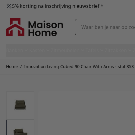
5% korting na inschrijving nieuwsbrief *
Ga naar de inhoud
Waar ben je naar op zoek?
Banken
Kasten
Zitmeubelen
Tafels
Zitzakken
Home
/
Innovation Living Cubed 90 Chair With Arms - stof 353
Innovation Living Cubed 90 Ch