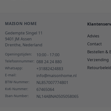
Tussen 10:00 - 17:00 uur
Antwo
MAISON HOME
Klantenserv
Gedempte Singel 11
Advies
9401 JM
Assen
Contact
Drenthe,
Nederland
Bestellen & 
Openingstijden:
10:00 - 17:00
Verzending
Telefoonnummer:
088 24 24 880
Retourbelei
Whatsapp:
+31882424883
E-mail:
info@maisonhome.nl
BTW-Nummer:
NL857007774B01
KvK-Nummer:
67465064
Iban-Number:
NL14ABNA0505058065