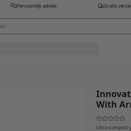
Persoonlijk advies
Gratis verze
Zitballen
Overig Wonen
Tuin
Vloeren
Innovat
air With Arms - stof 353
With Ar
Ultra-compact y