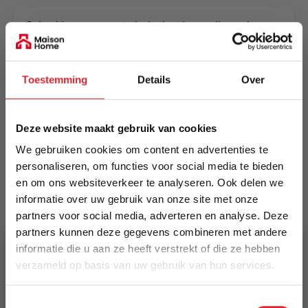
Cubed is a compact chair that is smalla and
elegant whereas the out-folded Cubed is a big
and comfortable single sleeper.
Toestemming
Details
Over
Meer informatie
Deze website maakt gebruik van cookies
Merk
We gebruiken cookies om content en advertenties te
Innovation Living
personaliseren, om functies voor social media te bieden
en om ons websiteverkeer te analyseren. Ook delen we
EAN
informatie over uw gebruik van onze site met onze
5700110886772
partners voor social media, adverteren en analyse. Deze
partners kunnen deze gegevens combineren met andere
Prijs
informatie die u aan ze heeft verstrekt of die ze hebben
€ 1.741,00
verzameld op basis van uw gebruik van hun services.
5% Korting
Levertijd
Toestemmingsselectie