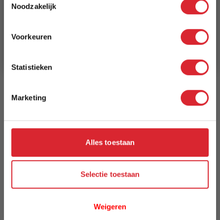
8 weken
Noodzakelijk
Schrijf je in en ontvang direct een kortingscode
E-mail
Kleur
Voorkeuren
321
Aanmelden
Model
Statistieken
Cubed 90 Chair With Arms
Marketing
Reviews
Alles toestaan
Schrijf uw eigen review
U plaatst een review over:
Innovation Living Cubed 90 Chair
With Arms - stof 321
Selectie toestaan
Uw naam
Weigeren
Samenvatting