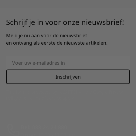
Schrijf je in voor onze nieuwsbrief!
Meld je nu aan voor de nieuwsbrief
en ontvang als eerste de nieuwste artikelen.
E-mailadres
Inschrijven
This form is protected by reCAPTCHA - the
Google Privacy
Policy
and
Terms of Service
apply.
Bel: 088 24 24 880
Tussen 10:00 - 17:00 uur