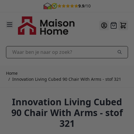
9.9
/10
Ga naar de inhoud
Offerte
Waar ben je naar op zoek?
Home
/
Innovation Living Cubed 90 Chair With Arms - stof 321
Innovation Living Cubed
90 Chair With Arms - stof
321