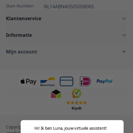
Iban-Number:
NL14ABNA0505058065
Klantenservice
Informatie
Mijn account
Kiyoh
Copyright © 2013-heden Magento. Alle rechten
Hi! Ik ben Luna, jouw virtuele assistent!
voorbehouden.