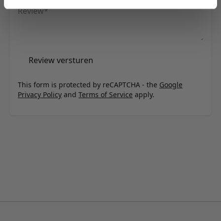
Review
Review versturen
This form is protected by reCAPTCHA - the
Google
Privacy Policy
and
Terms of Service
apply.