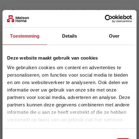
Cubed is a compact chair that is smalla and
elegant whereas the out-folded Cubed is a big
and comfortable single sleeper.
Toestemming
Details
Over
Meer informatie
Deze website maakt gebruik van cookies
Merk
We gebruiken cookies om content en advertenties te
Innovation Living
personaliseren, om functies voor social media te bieden
en om ons websiteverkeer te analyseren. Ook delen we
EAN
informatie over uw gebruik van onze site met onze
5700110886772
partners voor social media, adverteren en analyse. Deze
partners kunnen deze gegevens combineren met andere
Prijs
informatie die u aan ze heeft verstrekt of die ze hebben
€ 1.741,00
verzameld op basis van uw gebruik van hun services.
5% Korting
Levertijd
Toestemmingsselectie