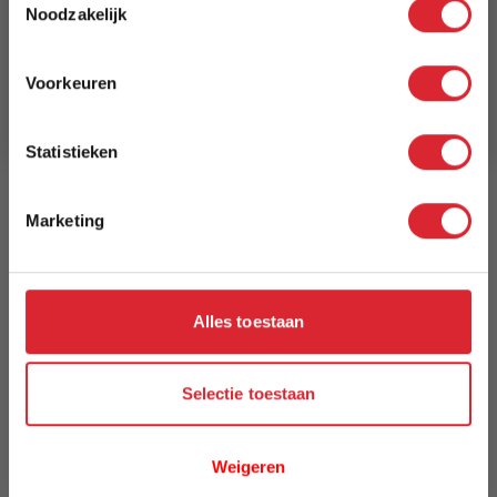
8 weken
Noodzakelijk
Schrijf je in en ontvang direct een kortingscode
E-mail
Kleur
Voorkeuren
521 Mixed Dance Grey
Aanmelden
Model
Statistieken
Cubed 90 Chair With Arms
Marketing
Reviews
Alles toestaan
Schrijf uw eigen review
U plaatst een review over:
Innovation Living Cubed 90 Chair
With Arms - stof 521
Selectie toestaan
Uw naam
Weigeren
Samenvatting