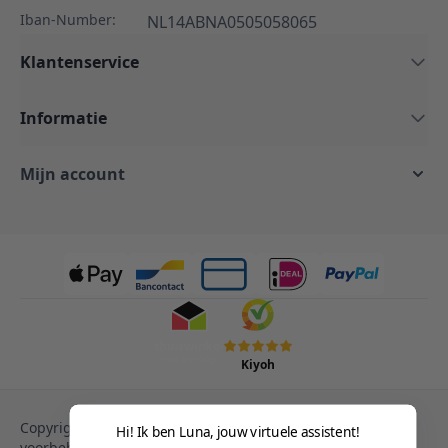
Iban-Number:
NL14ABNA0505058065
Klantenservice
Informatie
Mijn account
Kiyoh
Copyright © 2013-heden Magento. Alle rechten
Hi! Ik ben Luna, jouw virtuele assistent!
voorbehouden.