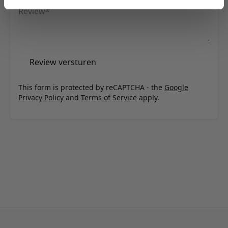
Review
Review versturen
This form is protected by reCAPTCHA - the
Google
Privacy Policy
and
Terms of Service
apply.