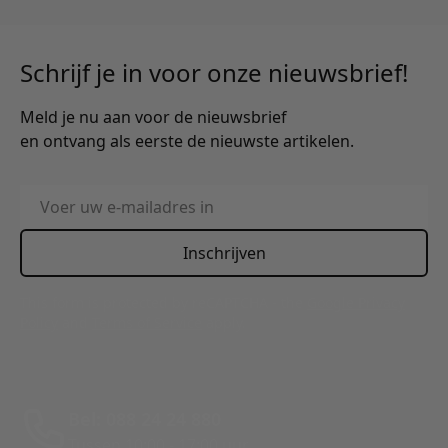
Schrijf je in voor onze nieuwsbrief!
Meld je nu aan voor de nieuwsbrief
en ontvang als eerste de nieuwste artikelen.
E-mailadres
Inschrijven
This form is protected by reCAPTCHA - the
Google Privacy
Policy
and
Terms of Service
apply.
Bel: 088 24 24 880
Tussen 10:00 - 17:00 uur