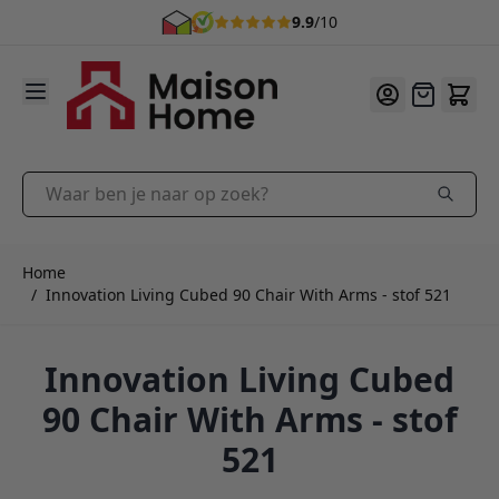
9.9
/10
Ga naar de inhoud
Offerte
Waar ben je naar op zoek?
Home
/
Innovation Living Cubed 90 Chair With Arms - stof 521
Innovation Living Cubed
90 Chair With Arms - stof
521