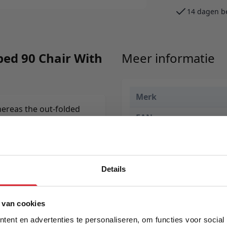
14 dagen b
bed 90 Chair With
Meer informatie
Merk
hereas the out-folded
EAN
Prijs
Levertijd
Details
Kleur
5% Korting
Model
 van cookies
ent en advertenties te personaliseren, om functies voor social