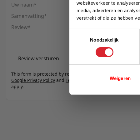
websiteverkeer te analyseren
Uw naam
media, adverteren en analys
Samenvatting
verstrekt of die ze hebben v
E-mail
Review
Toestemmingsselectie
Noodzakelijk
Review versturen
This form is protected by reCAPTCHA - the
Weigeren
Google Privacy Policy
and
Terms of Service
apply.