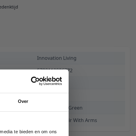
edenktijd
Innovation Living
5700110886772
€ 1.741,00
8 weken
Over
518 Elegance Green
Cubed 90 Chair With Arms
 media te bieden en om ons