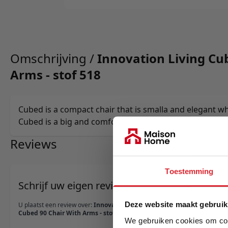
Omschrijving /
Innovation Living Cu
Arms - stof 518
Cubed is a compact chair that is smalla and elegant w
Cubed is a big and comfortable single sleeper.
Reviews
Toestemming
Schrijf uw eigen review
Deze website maakt gebruik
U plaatst een review over:
Innovation Living
Cubed 90 Chair With Arms - stof 518
We gebruiken cookies om cont