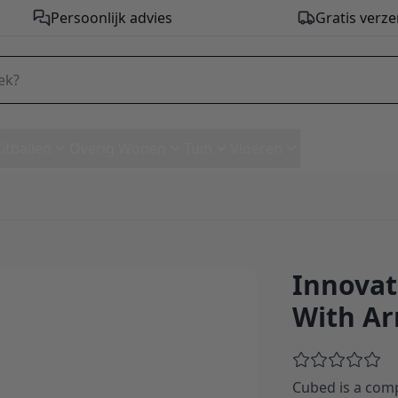
Persoonlijk advies
Gratis verze
Zitballen
Overig Wonen
Tuin
Vloeren
Innovat
air With Arms - stof 518
With Ar
Cubed is a comp