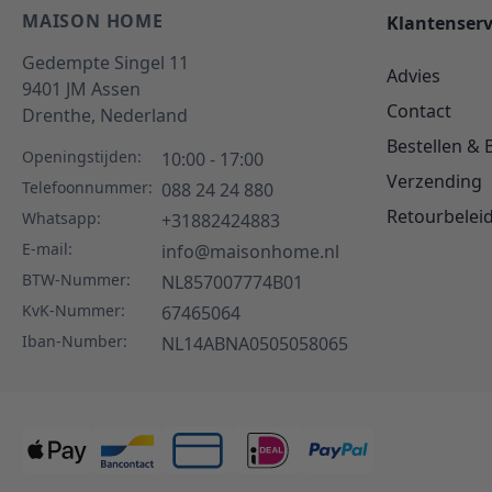
MAISON HOME
Klantenserv
Gedempte Singel 11
Advies
9401 JM
Assen
Contact
Drenthe,
Nederland
Bestellen & 
Openingstijden:
10:00 - 17:00
Verzending
Telefoonnummer:
088 24 24 880
Retourbelei
Whatsapp:
+31882424883
E-mail:
info@maisonhome.nl
BTW-Nummer:
NL857007774B01
KvK-Nummer:
67465064
Iban-Number:
NL14ABNA0505058065