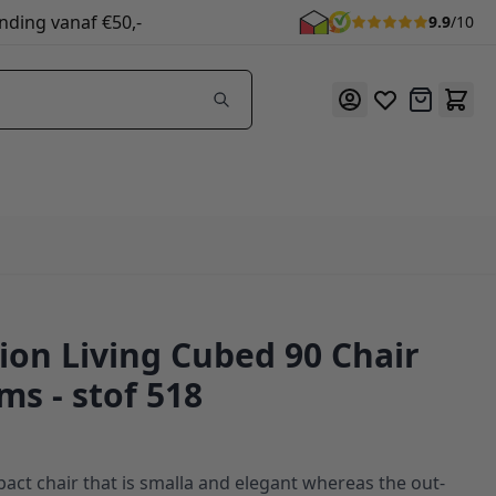
nding vanaf €50,-
9.9
/10
Offerte
ion Living Cubed 90 Chair
ms - stof 518
act chair that is smalla and elegant whereas the out-