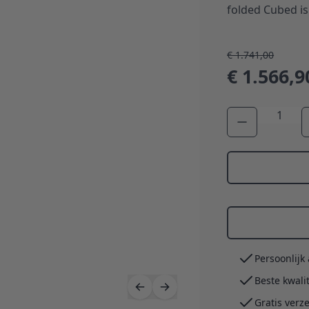
folded Cubed is
€ 1.741,00
€ 1.566,9
Aantal
Persoonlijk
Beste kwali
Gratis verz