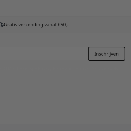
Gratis verzending vanaf €50,-
Inschrijven
APTCHA - the
Google Privacy Policy
and
Terms of Service
apply.