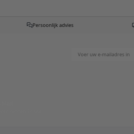
Persoonlijk advies
E-mailadres
This form is protected by reC
-Mail
ord binnen 24 uur