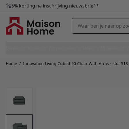
5% korting na inschrijving nieuwsbrief *
Ga naar de inhoud
Waar ben je naar op zoek?
Banken
Kasten
Zitmeubelen
Tafels
Zitzakken
Home
/
Innovation Living Cubed 90 Chair With Arms - stof 518
Innovation Living Cubed 90 Ch