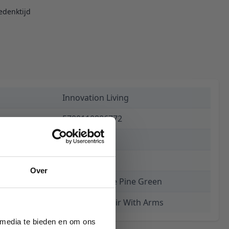
edenktijd
Innovation Living
5700110886772
€ 1.741,00
8 weken
Over
316 Cordufine Pine Green
Cubed 90 Chair With Arms
 media te bieden en om ons