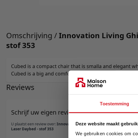
Omschrijving /
Innovation Living Gh
stof 353
Cubed is a compact chair that is smalla and elegant w
Cubed is a big and comfortable single sleeper.
Reviews
Toestemming
Schrijf uw eigen review
Deze website maakt gebruik
U plaatst een review over:
Innovation Living Ghia
Laser Daybed - stof 353
We gebruiken cookies om cont