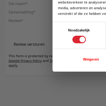
websiteverkeer te analyseren
Uw naam
media, adverteren en analys
Samenvatting
verstrekt of die ze hebben v
E-mail
Review
Toestemmingsselectie
Noodzakelijk
Review versturen
This form is protected by reCAPTCHA - the
Weigeren
Google Privacy Policy
and
Terms of Service
apply.