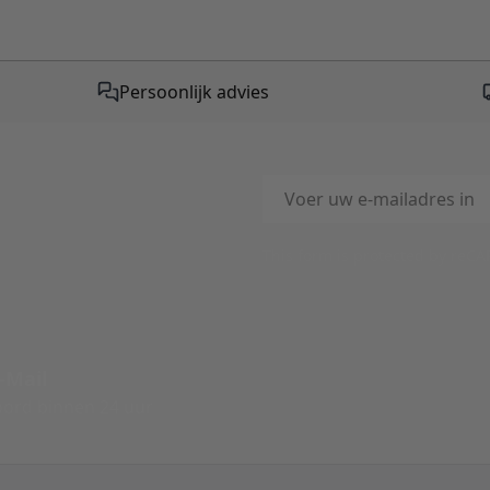
Persoonlijk advies
E-mailadres
This form is protected by reC
-Mail
ord binnen 24 uur