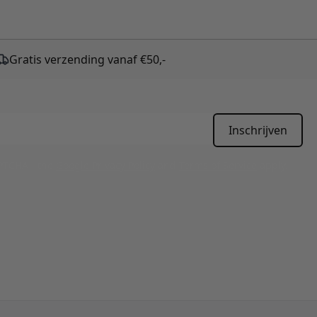
Gratis verzending vanaf €50,-
Inschrijven
APTCHA - the
Google Privacy Policy
and
Terms of Service
apply.