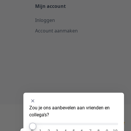
Mijn account
Inloggen
Account aanmaken
Selecteer
Zou je ons aanbevelen aan vrienden en 
een
collega's?
optie
van
Kiyoh
0