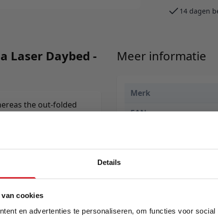
14 dagen b
ia Laser Daybed -
Meer informatie
Merk
hereas the out-folded
EAN
Prijs
Levertijd
Details
Kleur
5% Korting
Model
 van cookies
ent en advertenties te personaliseren, om functies voor social