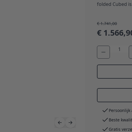
folded Cubed is
€ 1.741,00
€ 1.566,9
Aantal
Persoonlijk
Beste kwali
Gratis verz