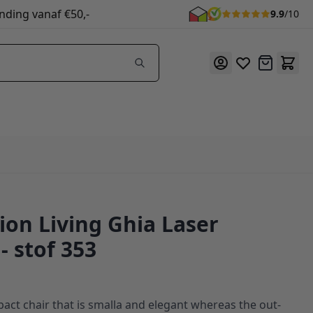
nding vanaf €50,-
9.9
/10
Offerte
ion Living Ghia Laser
- stof 353
act chair that is smalla and elegant whereas the out-