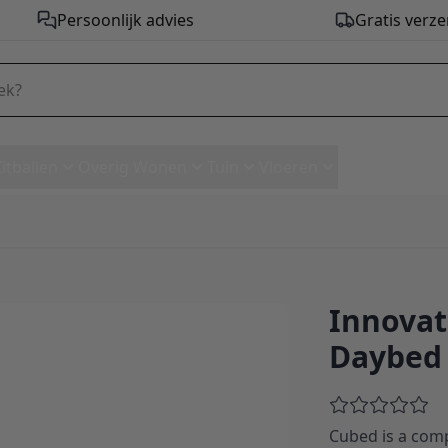
Persoonlijk advies
Gratis verze
Zitballen
Overig Wonen
Tuin
Vloeren
Innovat
Daybed - stof 353
Daybed 
Cubed is a comp