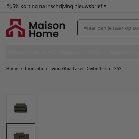
5% korting na inschrijving nieuwsbrief *
Ga naar de inhoud
Waar ben je naar op zoek?
Banken
Kasten
Zitmeubelen
Tafels
Zitzakken
Home
/
Innovation Living Ghia Laser Daybed - stof 353
Innovation Living Ghia Laser 