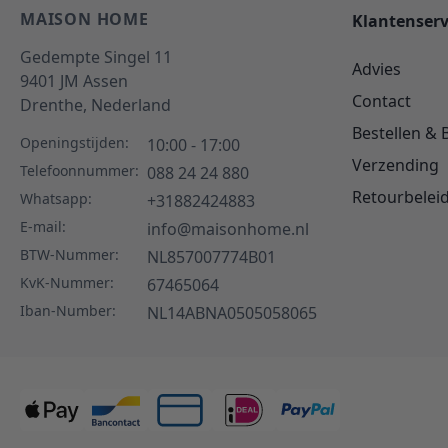
MAISON HOME
Klantenserv
Gedempte Singel 11
Advies
9401 JM
Assen
Contact
Drenthe,
Nederland
Bestellen & 
Openingstijden:
10:00 - 17:00
Verzending
Telefoonnummer:
088 24 24 880
Retourbelei
Whatsapp:
+31882424883
E-mail:
info@maisonhome.nl
BTW-Nummer:
NL857007774B01
KvK-Nummer:
67465064
Iban-Number:
NL14ABNA0505058065