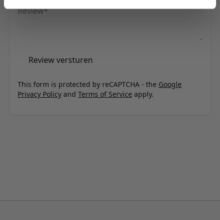
Review
Review versturen
This form is protected by reCAPTCHA - the
Google
Privacy Policy
and
Terms of Service
apply.