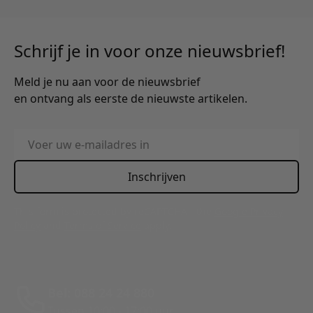
Schrijf je in voor onze nieuwsbrief!
Meld je nu aan voor de nieuwsbrief
en ontvang als eerste de nieuwste artikelen.
E-mailadres
Inschrijven
This form is protected by reCAPTCHA - the
Google Privacy
Policy
and
Terms of Service
apply.
Bel: 088 24 24 880
Tussen 10:00 - 17:00 uur