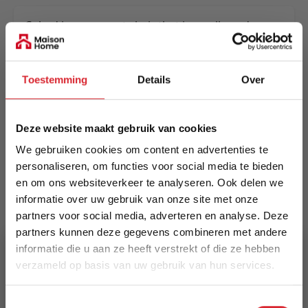
Cubed is a compact chair that is smalla and
elegant whereas the out-folded Cubed is a big
and comfortable single sleeper.
Toestemming
Details
Over
Meer informatie
Deze website maakt gebruik van cookies
Merk
We gebruiken cookies om content en advertenties te
Innovation Living
personaliseren, om functies voor social media te bieden
en om ons websiteverkeer te analyseren. Ook delen we
EAN
informatie over uw gebruik van onze site met onze
5700110886772
partners voor social media, adverteren en analyse. Deze
partners kunnen deze gegevens combineren met andere
Prijs
informatie die u aan ze heeft verstrekt of die ze hebben
€ 1.741,00
verzameld op basis van uw gebruik van hun services.
5% Korting
Levertijd
Toestemmingsselectie