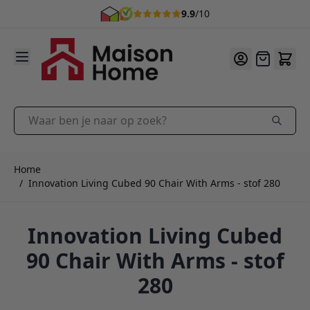
9.9
/10
Ga naar de inhoud
Offerte
Waar ben je naar op zoek?
Home
/
Innovation Living Cubed 90 Chair With Arms - stof 280
Innovation Living Cubed
90 Chair With Arms - stof
280