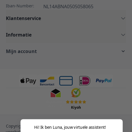
Iban-Number:
NL14ABNA0505058065
Klantenservice
Informatie
Mijn account
Kiyoh
Copyright © 2013-heden Magento. Alle rechten
Hi! Ik ben Luna, jouw virtuele assistent!
voorbehouden.