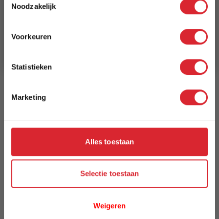
8 weken
Noodzakelijk
Schrijf je in en ontvang direct een kortingscode
E-mail
Kleur
Voorkeuren
280 Avella Sand
Aanmelden
Model
Statistieken
Cubed 90 Chair With Arms
Marketing
Reviews
Alles toestaan
Schrijf uw eigen review
U plaatst een review over:
Innovation Living Cubed 90 Chair
With Arms - stof 280
Selectie toestaan
Uw naam
Weigeren
Samenvatting