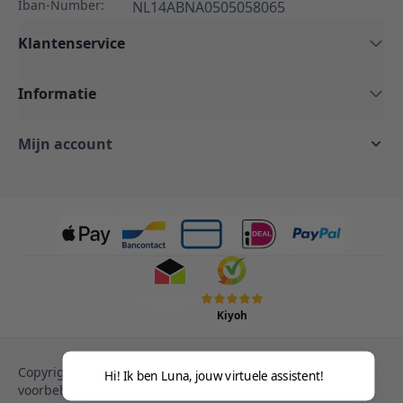
Iban-Number:
NL14ABNA0505058065
Klantenservice
Informatie
Mijn account
Kiyoh
Copyright © 2013-heden Magento. Alle rechten
Hi! Ik ben Luna, jouw virtuele assistent!
voorbehouden.