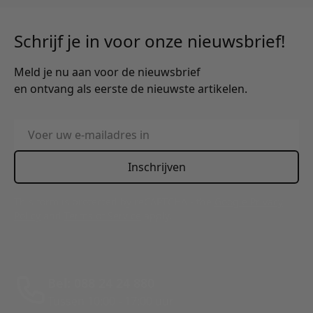
Schrijf je in voor onze nieuwsbrief!
Meld je nu aan voor de nieuwsbrief
en ontvang als eerste de nieuwste artikelen.
E-mailadres
Inschrijven
This form is protected by reCAPTCHA - the
Google Privacy
Policy
and
Terms of Service
apply.
Bel: 088 24 24 880
Tussen 10:00 - 17:00 uur