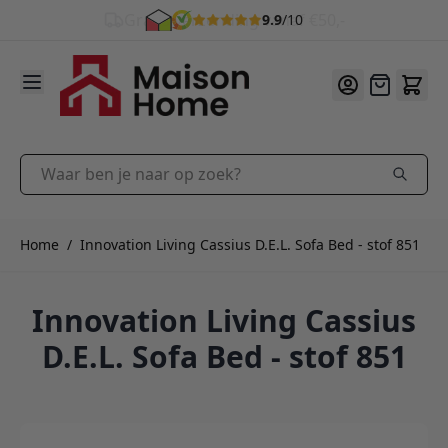
9.9
/10
Ga naar de inhoud
Offerte
Waar ben je naar op zoek?
Home
/
Innovation Living Cassius D.E.L. Sofa Bed - stof 851
Innovation Living Cassius
D.E.L. Sofa Bed - stof 851