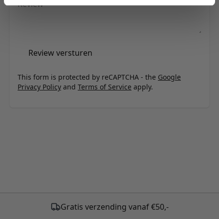
Review
Review versturen
This form is protected by reCAPTCHA - the
Google
Privacy Policy
and
Terms of Service
apply.