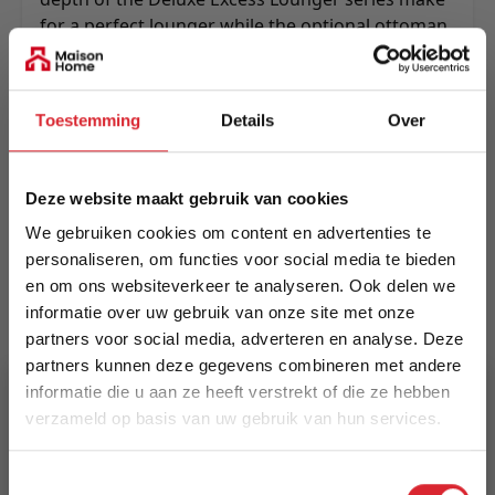
for a perfect lounger while the optional ottoman
allows for a chaise lounge add-on or extra
seating place.
Meer informatie
Toestemming
Details
Over
Deze website maakt gebruik van cookies
Merk
We gebruiken cookies om content en advertenties te
Innovation Living
personaliseren, om functies voor social media te bieden
en om ons websiteverkeer te analyseren. Ook delen we
EAN
informatie over uw gebruik van onze site met onze
5700110885850
partners voor social media, adverteren en analyse. Deze
partners kunnen deze gegevens combineren met andere
Prijs
informatie die u aan ze heeft verstrekt of die ze hebben
€ 3.295,00
verzameld op basis van uw gebruik van hun services.
5% Korting
Levertijd
Toestemmingsselectie
15 weken