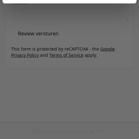
Review
Review versturen
This form is protected by reCAPTCHA - the
Google
Privacy Policy
and
Terms of Service
apply.