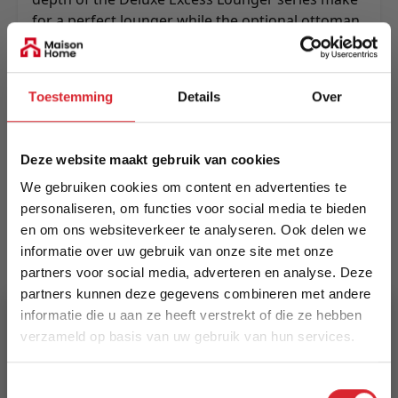
for a perfect lounger while the optional ottoman
allows for a chaise lounge add-on or extra
seating place.
Meer informatie
Toestemming
Details
Over
Deze website maakt gebruik van cookies
Merk
We gebruiken cookies om content en advertenties te
Innovation Living
personaliseren, om functies voor social media te bieden
en om ons websiteverkeer te analyseren. Ook delen we
EAN
informatie over uw gebruik van onze site met onze
5700110885850
partners voor social media, adverteren en analyse. Deze
partners kunnen deze gegevens combineren met andere
Prijs
informatie die u aan ze heeft verstrekt of die ze hebben
€ 3.295,00
verzameld op basis van uw gebruik van hun services.
5% Korting
Levertijd
Toestemmingsselectie
15 weken