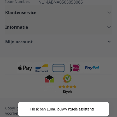
Iban-Number:
NL14ABNA0505058065
Klantenservice
Informatie
Mijn account
Kiyoh
Copyright © 2013-heden Magento. Alle rechten
Hi! Ik ben Luna, jouw virtuele assistent!
voorbehouden.