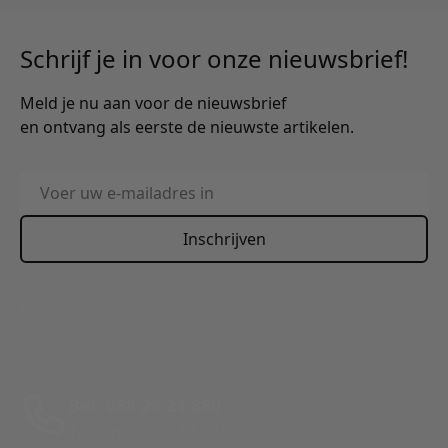
Schrijf je in voor onze nieuwsbrief!
Meld je nu aan voor de nieuwsbrief
en ontvang als eerste de nieuwste artikelen.
E-mailadres
Inschrijven
This form is protected by reCAPTCHA - the
Google Privacy
Policy
and
Terms of Service
apply.
Bel: 088 24 24 880
Tussen 10:00 - 17:00 uur