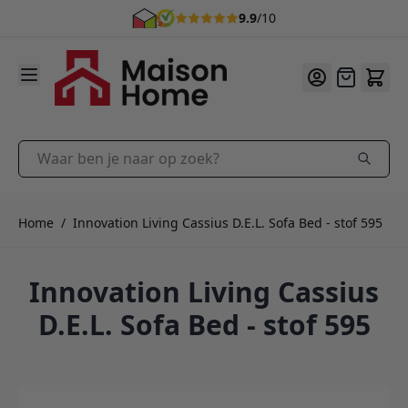
9.9
/10
Ga naar de inhoud
Offerte
Waar ben je naar op zoek?
Home
/
Innovation Living Cassius D.E.L. Sofa Bed - stof 595
Innovation Living Cassius
D.E.L. Sofa Bed - stof 595