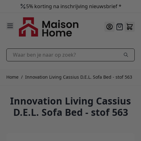
5% korting na inschrijving nieuwsbrief *
9.9
/10
Ga naar de inhoud
Offerte
Waar ben je naar op zoek?
Home
/
Innovation Living Cassius D.E.L. Sofa Bed - stof 563
Innovation Living Cassius
D.E.L. Sofa Bed - stof 563