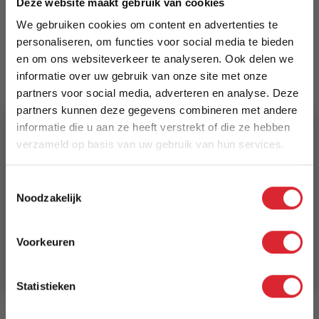
Deze website maakt gebruik van cookies
€ 2.926,00
We gebruiken cookies om content en advertenties te
personaliseren, om functies voor social media te bieden
Levertijd
en om ons websiteverkeer te analyseren. Ook delen we
2 weken
informatie over uw gebruik van onze site met onze
partners voor social media, adverteren en analyse. Deze
Kleur
partners kunnen deze gegevens combineren met andere
563 Twist Charcoal
informatie die u aan ze heeft verstrekt of die ze hebben
verzameld op basis van uw gebruik van hun services.
Model
5% Korting
Cassius D.E.L. Sofa Bed
Toestemmingsselectie
Noodzakelijk
Reviews
Schrijf je in en ontvang direct een kortingscode
E-mail
Voorkeuren
Aanmelden
Schrijf uw eigen review
Statistieken
U plaatst een review over:
Innovation Living Cassius D.E.L. Sofa
Bed - stof 563