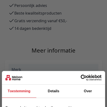
Persoonlijk advies
Beste kwaliteitsproducten
Gratis verzending vanaf €50,-
14 dagen bedenktijd
Meer informatie
Merk
Innovation Living
EAN
Toestemming
Details
Over
5700110827942
Prijs