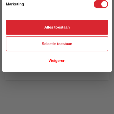
Marketing
Uw naam
Samenvatting
Review
Alles toestaan
Selectie toestaan
Review versturen
Weigeren
This form is protected by reCAPTCHA - the
Google
Privacy Policy
and
Terms of Service
apply.