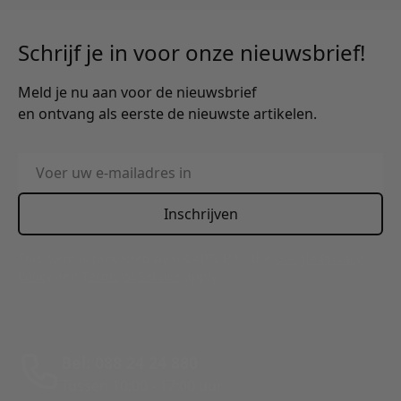
Schrijf je in voor onze nieuwsbrief!
Meld je nu aan voor de nieuwsbrief
en ontvang als eerste de nieuwste artikelen.
E-mailadres
Inschrijven
This form is protected by reCAPTCHA - the
Google Privacy
Policy
and
Terms of Service
apply.
Bel: 088 24 24 880
Tussen 10:00 - 17:00 uur