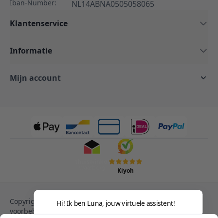
Iban-Number:
NL14ABNA0505058065
Klantenservice
Informatie
Mijn account
Kiyoh
Copyright © 2013-heden Magento. Alle rechten
Hi! Ik ben Luna, jouw virtuele assisten
voorbehouden.