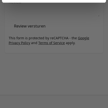
Review
Review versturen
This form is protected by reCAPTCHA - the
Google
Privacy Policy
and
Terms of Service
apply.