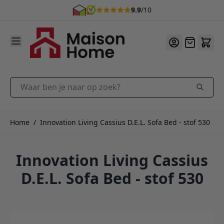
9.9
/10
Ga naar de inhoud
Offerte
Waar ben je naar op zoek?
Home
/
Innovation Living Cassius D.E.L. Sofa Bed - stof 530
Innovation Living Cassius
D.E.L. Sofa Bed - stof 530