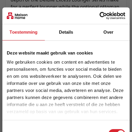
for a perfect lounger while the optional ottoman
allows for a chaise lounge add-on or extra
seating place.
Meer informatie
Toestemming
Details
Over
Deze website maakt gebruik van cookies
Merk
We gebruiken cookies om content en advertenties te
Innovation Living
personaliseren, om functies voor social media te bieden
en om ons websiteverkeer te analyseren. Ook delen we
EAN
informatie over uw gebruik van onze site met onze
5700110885850
partners voor social media, adverteren en analyse. Deze
partners kunnen deze gegevens combineren met andere
Prijs
informatie die u aan ze heeft verstrekt of die ze hebben
€ 3.295,00
verzameld op basis van uw gebruik van hun services.
5% Korting
Levertijd
Toestemmingsselectie
15 weken