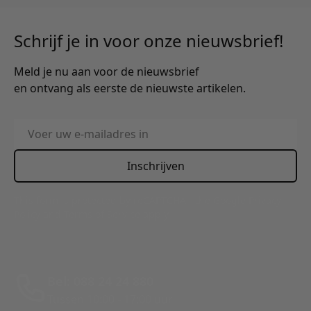
Schrijf je in voor onze nieuwsbrief!
Meld je nu aan voor de nieuwsbrief
en ontvang als eerste de nieuwste artikelen.
E-mailadres
Inschrijven
This form is protected by reCAPTCHA - the
Google Privacy
Policy
and
Terms of Service
apply.
Bel: 088 24 24 880
Tussen 10:00 - 17:00 uur