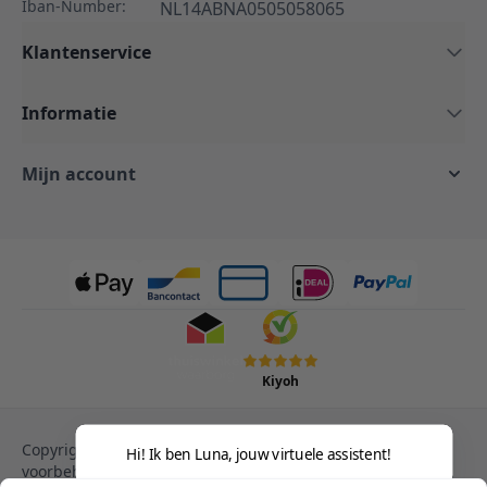
Iban-Number:
NL14ABNA0505058065
Klantenservice
Informatie
Mijn account
Kiyoh
Copyright © 2013-heden Magento. Alle rechten
Hi! Ik ben Luna, jouw virtuele assistent!
voorbehouden.