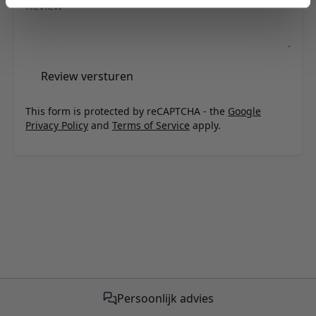
Review
Review versturen
This form is protected by reCAPTCHA - the
Google
Privacy Policy
and
Terms of Service
apply.
Persoonlijk advies