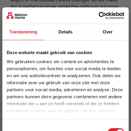
for a perfect lounger while the optional ottoman
allows for a chaise lounge add-on or extra
seating place.
Meer informatie
Toestemming
Details
Over
Deze website maakt gebruik van cookies
Merk
We gebruiken cookies om content en advertenties te
Innovation Living
personaliseren, om functies voor social media te bieden
en om ons websiteverkeer te analyseren. Ook delen we
EAN
informatie over uw gebruik van onze site met onze
5700110885850
partners voor social media, adverteren en analyse. Deze
partners kunnen deze gegevens combineren met andere
Prijs
informatie die u aan ze heeft verstrekt of die ze hebben
€ 3.295,00
verzameld op basis van uw gebruik van hun services.
5% Korting
Levertijd
Toestemmingsselectie
15 weken