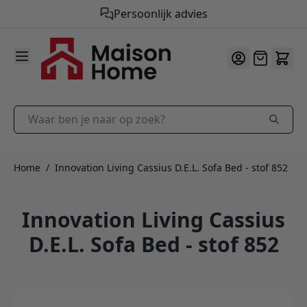
Gratis verzending vanaf €50,-
9.9
/10
Ga naar de inhoud
Offerte
Waar ben je naar op zoek?
Home
/
Innovation Living Cassius D.E.L. Sofa Bed - stof 852
Innovation Living Cassius
D.E.L. Sofa Bed - stof 852