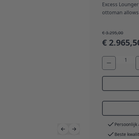
Excess Lounger 
ottoman allows 
€ 3.295,00
€ 2.965,5
Aantal
Persoonlijk
Beste kwali