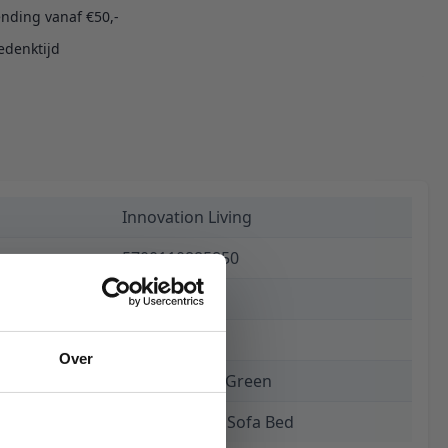
ending vanaf €50,-
edenktijd
Innovation Living
5700110885850
€ 3.295,00
15 weken
Over
518 Elegance Green
Cassius D.E.L. Sofa Bed