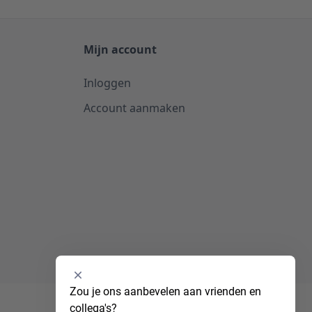
Mijn account
Inloggen
Account aanmaken
Selecteer
Zou je ons aanbevelen aan vrienden en 
een
collega's?