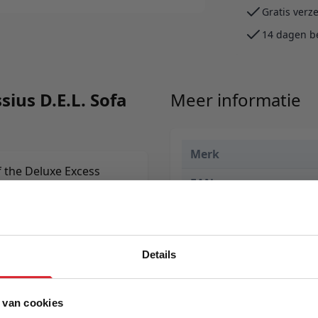
Gratis verz
14 dagen b
sius D.E.L. Sofa
Meer informatie
Merk
f the Deluxe Excess
EAN
optional ottoman allows
Prijs
Levertijd
Details
Kleur
Model
 van cookies