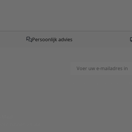
Persoonlijk advies
E-mailadres
This form is protected by reC
-Mail
ord binnen 24 uur