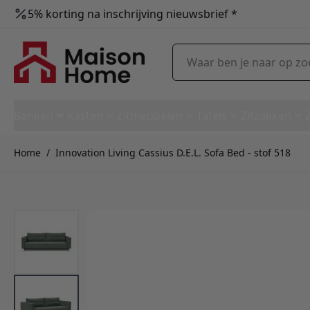
5% korting na inschrijving nieuwsbrief *
Ga naar de inhoud
Waar ben je naar op zoek?
Banken
Kasten
Zitmeubelen
Tafels
Zitzakken
Home
/
Innovation Living Cassius D.E.L. Sofa Bed - stof 518
Innovation Living Cassius D.E.