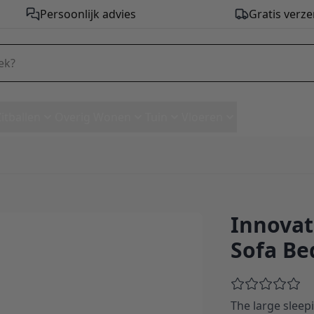
Persoonlijk advies
Gratis verze
Zitballen
Overig Wonen
Tuin
Vloeren
Innovati
L. Sofa Bed - stof 518
Sofa Bed
The large sleep