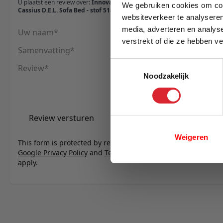
U plaatst een review over:
Innovation Living
We gebruiken cookies om cont
Cassius D.E.L. Sofa Bed - stof 518
websiteverkeer te analyseren
media, adverteren en analys
Uw naam
verstrekt of die ze hebben v
Samenvatting
E-mail
Toestemmingsselectie
Review
Noodzakelijk
Review versturen
Weigeren
This form is protected by reCAPTCHA - the
Google Privacy Policy
and
Terms of Service
apply.