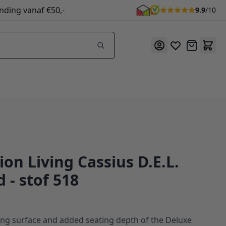
nding vanaf €50,-
9.9
/10
Offerte
on Living Cassius D.E.L.
 - stof 518
ing surface and added seating depth of the Deluxe