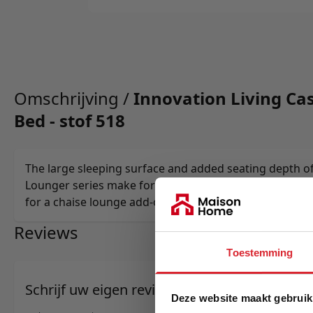
Omschrijving /
Innovation Living Cas
Bed - stof 518
The large sleeping surface and added seating depth o
Lounger series make for a perfect lounger while the 
for a chaise lounge add-on or extra seating place.
Reviews
Toestemming
Schrijf uw eigen review
Deze website maakt gebruik