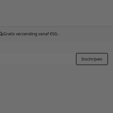
Gratis verzending vanaf €50,-
Inschrijven
APTCHA - the
Google Privacy Policy
and
Terms of Service
apply.