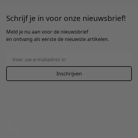
Schrijf je in voor onze nieuwsbrief!
Meld je nu aan voor de nieuwsbrief
en ontvang als eerste de nieuwste artikelen.
E-mailadres
Inschrijven
This form is protected by reCAPTCHA - the
Google Privacy
Policy
and
Terms of Service
apply.
Bel: 088 24 24 880
Tussen 10:00 - 17:00 uur