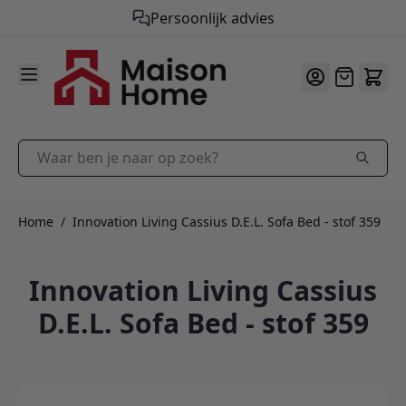
Gratis verzending vanaf €50,-
Persoonlijk advies
9.9
/10
Ga naar de inhoud
Offerte
Waar ben je naar op zoek?
Home
/
Innovation Living Cassius D.E.L. Sofa Bed - stof 359
Innovation Living Cassius
D.E.L. Sofa Bed - stof 359