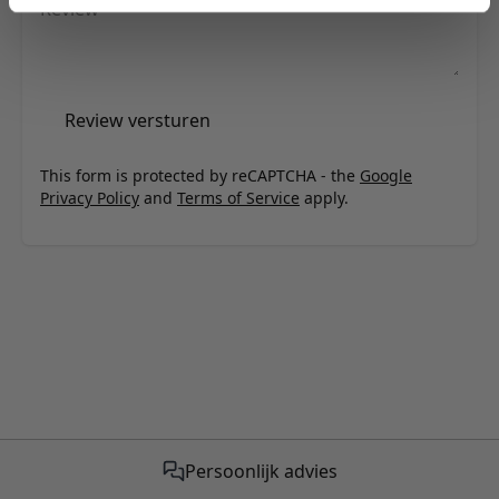
Review
Review versturen
This form is protected by reCAPTCHA - the
Google
Privacy Policy
and
Terms of Service
apply.
Persoonlijk advies