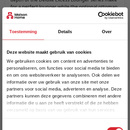
for a perfect lounger while the optional ottoman
allows for a chaise lounge add-on or extra
seating place.
Meer informatie
Toestemming
Details
Over
Deze website maakt gebruik van cookies
Merk
We gebruiken cookies om content en advertenties te
Innovation Living
personaliseren, om functies voor social media te bieden
en om ons websiteverkeer te analyseren. Ook delen we
EAN
informatie over uw gebruik van onze site met onze
5700110885850
partners voor social media, adverteren en analyse. Deze
partners kunnen deze gegevens combineren met andere
Prijs
informatie die u aan ze heeft verstrekt of die ze hebben
€ 3.295,00
verzameld op basis van uw gebruik van hun services.
5% Korting
Levertijd
Toestemmingsselectie
15 weken