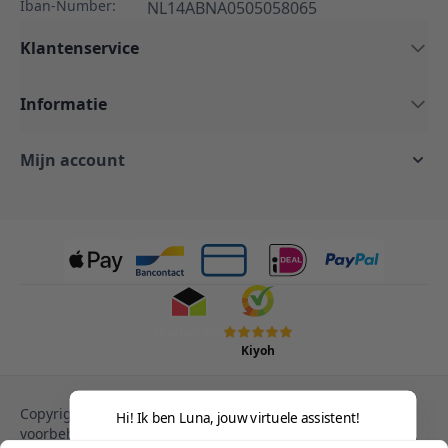
Iban-Number:
NL14ABNA0505058065
Klantenservice
Informatie
Mijn account
Kiyoh
Copyright © 2013-heden Magento. Alle rechten
Hi! Ik ben Luna, jouw virtuele assistent!
voorbehouden.