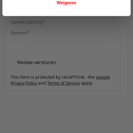
Weigeren
Uw naam
Samenvatting
Review
Review versturen
This form is protected by reCAPTCHA - the
Google
Privacy Policy
and
Terms of Service
apply.