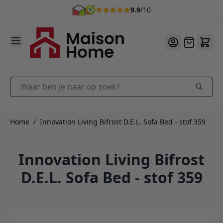
9.9
/10
Ga naar de inhoud
Offerte
Waar ben je naar op zoek?
Home
/
Innovation Living Bifrost D.E.L. Sofa Bed - stof 359
Innovation Living Bifrost
D.E.L. Sofa Bed - stof 359