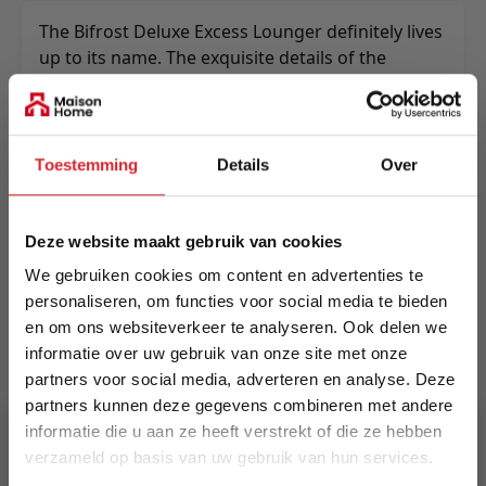
The Bifrost Deluxe Excess Lounger definitely lives
up to its name. The exquisite details of the
stitched textile surfaces combined with the
beautiful black stained armrests and legs provide
a modern design that is combined with
contemporary functionality. Add a the Bifrost
Toestemming
Details
Over
ottoman to fulfill your lounging experience.
Meer informatie
Deze website maakt gebruik van cookies
We gebruiken cookies om content en advertenties te
personaliseren, om functies voor social media te bieden
Merk
en om ons websiteverkeer te analyseren. Ook delen we
Innovation Living
informatie over uw gebruik van onze site met onze
partners voor social media, adverteren en analyse. Deze
EAN
partners kunnen deze gegevens combineren met andere
5700110885829
informatie die u aan ze heeft verstrekt of die ze hebben
verzameld op basis van uw gebruik van hun services.
Prijs