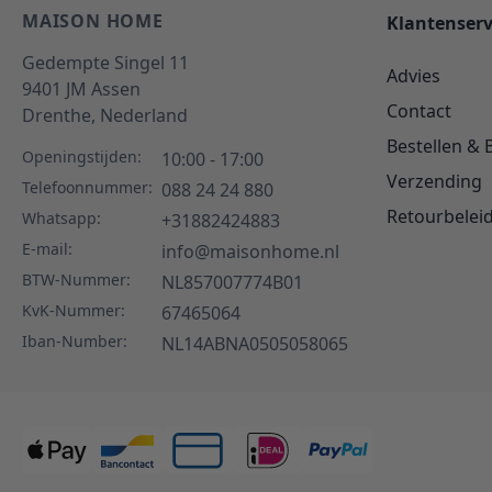
MAISON HOME
Klantenserv
Gedempte Singel 11
Advies
9401 JM
Assen
Contact
Drenthe,
Nederland
Bestellen & 
Openingstijden:
10:00 - 17:00
Verzending
Telefoonnummer:
088 24 24 880
Retourbelei
Whatsapp:
+31882424883
E-mail:
info@maisonhome.nl
BTW-Nummer:
NL857007774B01
KvK-Nummer:
67465064
Iban-Number:
NL14ABNA0505058065