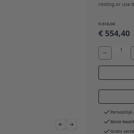
resting or use i
€ 616,00
€ 554,40
Aantal
Persoonlijk
Beste kwali
Gratis verz