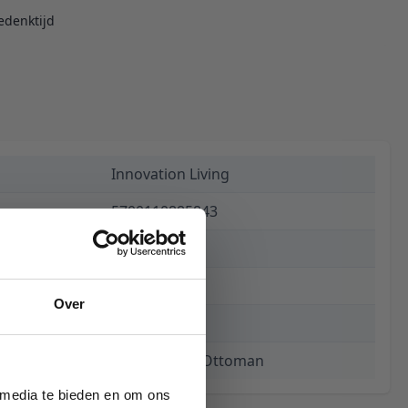
edenktijd
Innovation Living
5700110885843
€ 616,00
15 weken
Over
894
Bifrost D.E.L. Ottoman
 media te bieden en om ons