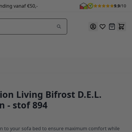
nding vanaf €50,-
9.9
/10
Offerte
on Living Bifrost D.E.L.
 - stof 894
n to your sofa bed to ensure maximum comfort while