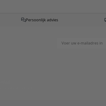
Persoonlijk advies
E-mailadres
This form is protected by reC
-Mail
ord binnen 24 uur