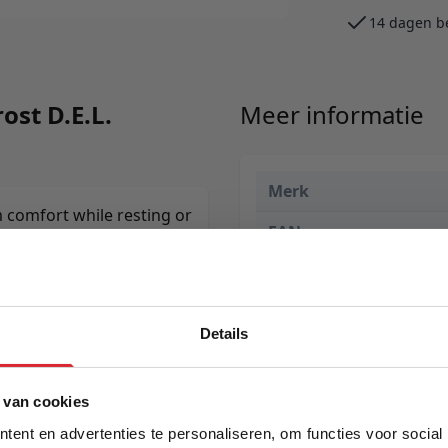
14 dagen b
ost D.E.L.
Meer informatie
Merk
comfort while resting or
EAN
Prijs
Levertijd
Details
Kleur
5% Korting
Model
 van cookies
ent en advertenties te personaliseren, om functies voor social