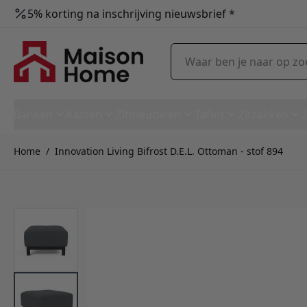
5% korting na inschrijving nieuwsbrief *
Ga naar de inhoud
Waar ben je naar op zoek?
Banken
Kasten
Zitmeubelen
Tafels
Zitzakken
Home
/
Innovation Living Bifrost D.E.L. Ottoman - stof 894
Innovation Living Bifrost D.E.