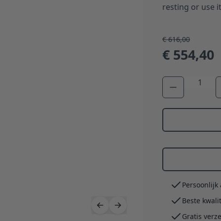
resting or use i
€ 616,00
€ 554,40
Aantal
Persoonlijk
Beste kwali
Gratis verz