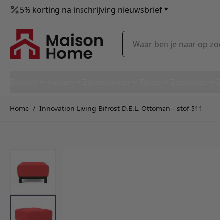
5% korting na inschrijving nieuwsbrief *
Ga naar de inhoud
Waar ben je naar op zoek?
Banken
Kasten
Zitmeubelen
Tafels
Zitzakken
Home
/
Innovation Living Bifrost D.E.L. Ottoman - stof 511
Innovation Living Bifrost D.E.