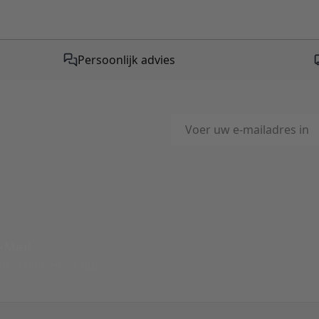
Persoonlijk advies
E-mailadres
This form is protected by reC
-Mail
ord binnen 24 uur