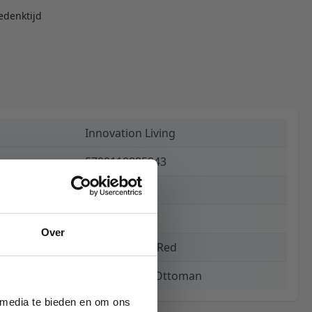
edenktijd
Innovation Living
5700110885843
€ 616,00
15 weken
Over
511 Elegance Red
Bifrost D.E.L. Ottoman
 media te bieden en om ons