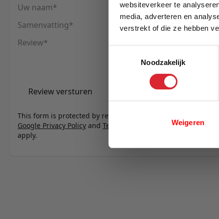
websiteverkeer te analyseren
Uw naam
media, adverteren en analys
Samenvatting
verstrekt of die ze hebben v
E-mail
Review
Toestemmingsselectie
Noodzakelijk
Review versturen
This form is protected by reCAPTCHA - the
Weigeren
Google Privacy Policy
and
Terms of Service
apply.