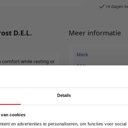
14 dagen b
ost D.E.L.
Meer informatie
Merk
comfort while resting or
EAN
Prijs
Levertijd
Details
Kleur
5% Korting
Model
 van cookies
ent en advertenties te personaliseren, om functies voor social