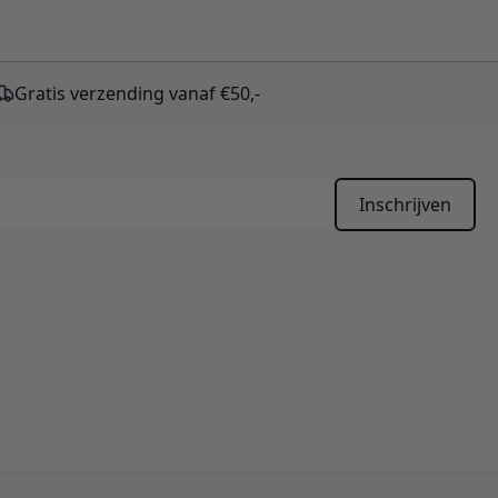
Gratis verzending vanaf €50,-
Inschrijven
APTCHA - the
Google Privacy Policy
and
Terms of Service
apply.