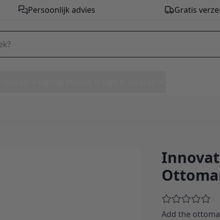
Persoonlijk advies
Gratis verze
Zitballen
Overig Wonen
Tuin
Vloeren
Innovati
L. Ottoman - stof 511
Ottoman
Add the ottoma