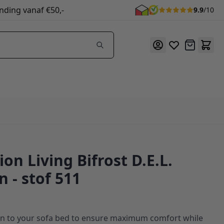
nding vanaf €50,-
9.9
/10
Offerte
on Living Bifrost D.E.L.
 - stof 511
n to your sofa bed to ensure maximum comfort while