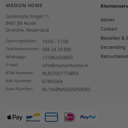
MAISON HOME
Klantenserv
Gedempte Singel 11
Advies
9401 JM
Assen
Contact
Drenthe,
Nederland
Bestellen & 
Openingstijden:
10:00 - 17:00
Verzending
Telefoonnummer:
088 24 24 880
Retourbelei
Whatsapp:
+31882424883
E-mail:
info@maisonhome.nl
BTW-Nummer:
NL857007774B01
KvK-Nummer:
67465064
Iban-Number:
NL14ABNA0505058065