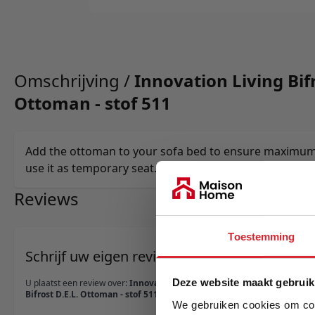
Omschrijving /
Innovation Living Bifr
Ottoman - stof 511
Add the ottoman to your sofa bed to ensure maximum 
use it as temporary seat.
Reviews
Toestemming
Schrijf uw eigen review
Deze website maakt gebruik
U plaatst een review over:
Innovation Living
Bifrost D.E.L. Ottoman - stof 511
We gebruiken cookies om cont