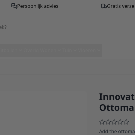
Persoonlijk advies
Gratis verze
Zitballen
Overig Wonen
Tuin
Vloeren
Innovati
L. Ottoman - stof 539
Ottoman
Add the ottoma