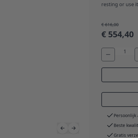
resting or use i
€ 616,00
€ 554,40
Aantal
Persoonlijk
Beste kwali
Gratis verz