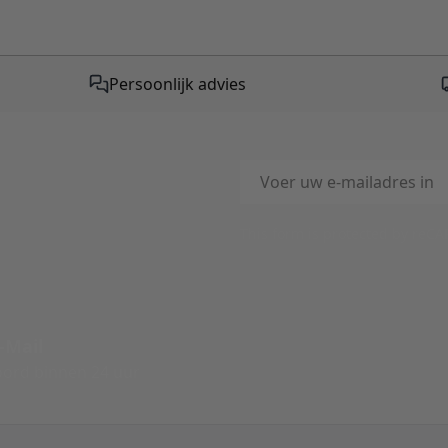
Persoonlijk advies
E-mailadres
This form is protected by reC
-Mail
ord binnen 24 uur