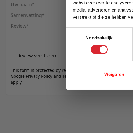
websiteverkeer te analyseren
Uw naam
media, adverteren en analys
Samenvatting
verstrekt of die ze hebben v
E-mail
Review
Toestemmingsselectie
Noodzakelijk
Review versturen
This form is protected by reCAPTCHA - the
Weigeren
Google Privacy Policy
and
Terms of Service
apply.