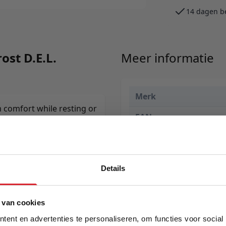
14 dagen b
ost D.E.L.
Meer informatie
Merk
comfort while resting or
EAN
Prijs
Levertijd
Details
Kleur
5% Korting
Model
 van cookies
ent en advertenties te personaliseren, om functies voor social