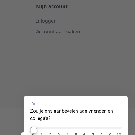
Mijn account
Inloggen
Account aanmaken
Selecteer
Zou je ons aanbevelen aan vrienden en 
een
collega's?
optie
van
Kiyoh
0