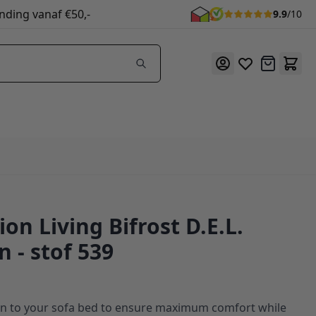
nding vanaf €50,-
9.9
/10
Offerte
on Living Bifrost D.E.L.
 - stof 539
n to your sofa bed to ensure maximum comfort while