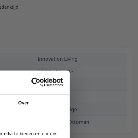
edenktijd
Innovation Living
5700110885843
€ 616,00
15 weken
Over
539 Bouclé Beige
Bifrost D.E.L. Ottoman
 media te bieden en om ons