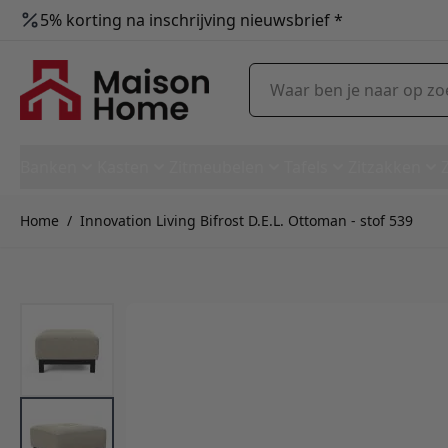
5% korting na inschrijving nieuwsbrief *
Ga naar de inhoud
Waar ben je naar op zoek?
Banken
Kasten
Zitmeubelen
Tafels
Zitzakken
Home
/
Innovation Living Bifrost D.E.L. Ottoman - stof 539
Innovation Living Bifrost D.E.