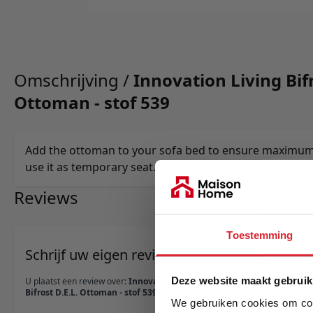
Omschrijving /
Innovation Living Bifr
Ottoman - stof 539
Add the ottoman to your sofa bed to ensure maximum 
use it as temporary seat.
Reviews
Toestemming
Schrijf uw eigen review
Deze website maakt gebruik
U plaatst een review over:
Innovation Living
Bifrost D.E.L. Ottoman - stof 539
We gebruiken cookies om cont