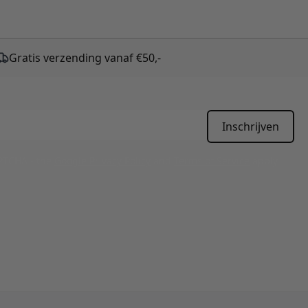
Gratis verzending vanaf €50,-
Inschrijven
APTCHA - the
Google Privacy Policy
and
Terms of Service
apply.