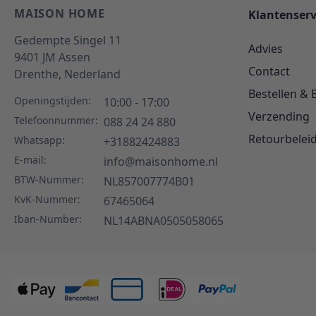
MAISON HOME
Klantenserv
Gedempte Singel 11
Advies
9401 JM
Assen
Contact
Drenthe,
Nederland
Bestellen & 
Openingstijden:
10:00 - 17:00
Verzending
Telefoonnummer:
088 24 24 880
Retourbelei
Whatsapp:
+31882424883
E-mail:
info@maisonhome.nl
BTW-Nummer:
NL857007774B01
KvK-Nummer:
67465064
Iban-Number:
NL14ABNA0505058065