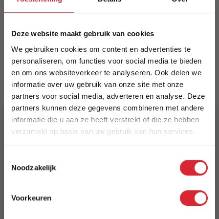
vormvariaties. Eenvoudige montage, ongeveer 15
minuten. Geschikt voor eet- en vergaderruimtes.
Meer informatie
Deze website maakt gebruik van cookies
We gebruiken cookies om content en advertenties te
personaliseren, om functies voor social media te bieden
en om ons websiteverkeer te analyseren. Ook delen we
Merk
informatie over uw gebruik van onze site met onze
Dimehouse
partners voor social media, adverteren en analyse. Deze
partners kunnen deze gegevens combineren met andere
EAN
informatie die u aan ze heeft verstrekt of die ze hebben
8720053566279
verzameld op basis van uw gebruik van hun services.
Prijs
5% Korting
Toestemmingsselectie
€ 687,44
Noodzakelijk
Schrijf je in en ontvang direct een kortingscode
Levertijd
E-mail
Voorkeuren
3 tot 5 werkdagen
Aanmelden