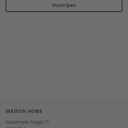
Inschrijven
This form is protected by reCAPTCHA - the
Google Privacy
Policy
and
Terms of Service
apply.
Bel: 088 24 24 880
Tussen 10:00 - 17:00 uur
Per E-Mail
Antwoord binnen 24 uur
MAISON HOME
Gedempte Singel 11