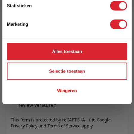
Reviews
Statistieken
Marketing
Schrijf uw eigen review
U plaatst een review over:
Industriële ovale eettafel 180x100
Alles toestaan
Uw naam
Samenvatting
Selectie toestaan
Review
Weigeren
Review versturen
This form is protected by reCAPTCHA - the
Google
Privacy Policy
and
Terms of Service
apply.