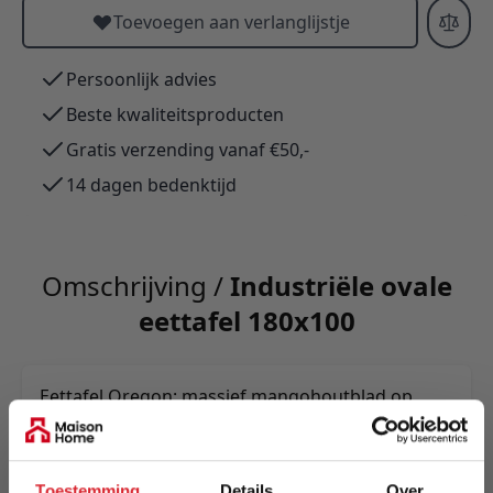
Toevoegen aan verlanglijstje
Persoonlijk advies
Beste kwaliteitsproducten
Gratis verzending vanaf €50,-
14 dagen bedenktijd
Omschrijving /
Industriële ovale
eettafel 180x100
Eettafel Oregon: massief mangohoutblad op
zwart gepoedercoat stalen frame—robuuste,
industriële ovalen tafel. Verkrijgbaar in meerdere
maten; uniek door natuurlijke kleur- en
Toestemming
Details
Over