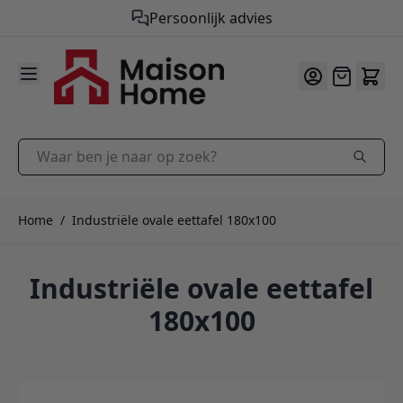
Gratis verzending vanaf €50,-
Persoonlijk advies
9.9
/10
Ga naar de inhoud
Offerte
Waar ben je naar op zoek?
Home
/
Industriële ovale eettafel 180x100
Industriële ovale eettafel
180x100