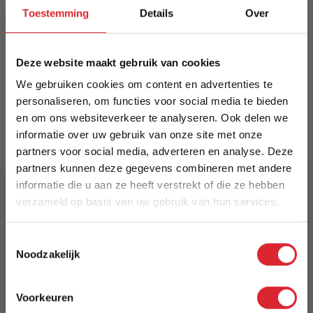
half‑ronde chaise longue, zachte chenillestof en
Toestemming
Details
Over
slanke zwarte metalen poten. Luxueus zit‑ en
loungecomfort, ruimtebesparend ontwerp;
verkrijgbaar in vier kleuren.
Deze website maakt gebruik van cookies
Meer informatie
We gebruiken cookies om content en advertenties te
personaliseren, om functies voor social media te bieden
en om ons websiteverkeer te analyseren. Ook delen we
informatie over uw gebruik van onze site met onze
Merk
partners voor social media, adverteren en analyse. Deze
Dimehouse
partners kunnen deze gegevens combineren met andere
informatie die u aan ze heeft verstrekt of die ze hebben
EAN
verzameld op basis van uw gebruik van hun services.
8720239841190
5% Korting
Toestemmingsselectie
Prijs
Noodzakelijk
€ 1.499,94
Schrijf je in en ontvang direct een kortingscode
E-mail
Levertijd
Voorkeuren
Aanmelden
3 tot 5 werkdagen