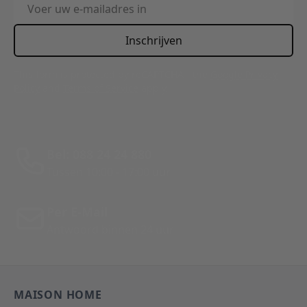
E-mailadres
Inschrijven
This form is protected by reCAPTCHA - the
Google Privacy
Policy
and
Terms of Service
apply.
Bel: 088 24 24 880
Tussen 10:00 - 17:00 uur
Per E-Mail
Antwoord binnen 24 uur
MAISON HOME