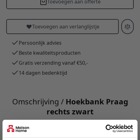
Toevoegen aan offerte
Toevoegen aan verlanglijstje
Persoonlijk advies
Beste kwaliteitsproducten
Gratis verzending vanaf €50,-
14 dagen bedenktijd
Omschrijving /
Hoekbank Praag
rechts zwart
Hoekbank Bella — elegante, moderne 3‑zits met