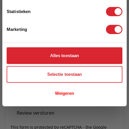
Statistieken
Reviews
Marketing
Schrijf uw eigen review
U plaatst een review over:
Hoekbank Praag rechts zwart
Alles toestaan
Uw naam
Samenvatting
Selectie toestaan
Review
Weigeren
Review versturen
This form is protected by reCAPTCHA - the
Google