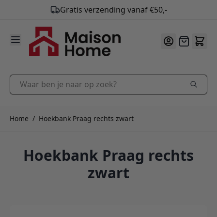
Gratis verzending vanaf €50,-
9.9
/10
Ga naar de inhoud
Offerte
Waar ben je naar op zoek?
Home
/
Hoekbank Praag rechts zwart
Hoekbank Praag rechts
zwart