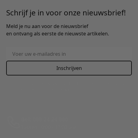
Schrijf je in voor onze nieuwsbrief!
Meld je nu aan voor de nieuwsbrief
en ontvang als eerste de nieuwste artikelen.
E-mailadres
Inschrijven
This form is protected by reCAPTCHA - the
Google Privacy
Policy
and
Terms of Service
apply.
Bel: 088 24 24 880
Tussen 10:00 - 17:00 uur