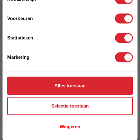
Schrijf je in en ontvang direct een kortingscode
E-mail
Breedte
Voorkeuren
140 cm
Aanmelden
Model
Statistieken
High Line
Marketing
Reviews
Alles toestaan
Schrijf uw eigen review
U plaatst een review over:
Vloerkleed High Line 3013 - 140 x 200
cm
Selectie toestaan
Uw naam
Weigeren
Samenvatting