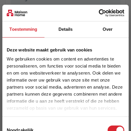
EAN
5414452778427
Toestemming
Details
Over
Prijs
€ 260,00
Deze website maakt gebruik van cookies
Levertijd
We gebruiken cookies om content en advertenties te
Informeer naar de actuele levertijd
personaliseren, om functies voor social media te bieden
en om ons websiteverkeer te analyseren. Ook delen we
Kleur
informatie over uw gebruik van onze site met onze
3013
partners voor social media, adverteren en analyse. Deze
partners kunnen deze gegevens combineren met andere
Maat
informatie die u aan ze heeft verstrekt of die ze hebben
140 x 200 cm
verzameld op basis van uw gebruik van hun services.
5% Korting
Lengte
Toestemmingsselectie
200 cm
Noodzakelijk