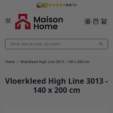
9.9
/10
Ga naar de inhoud
Offerte
Waar ben je naar op zoek?
Home
/
Vloerkleed High Line 3013 - 140 x 200 cm
Vloerkleed High Line 3013 -
140 x 200 cm