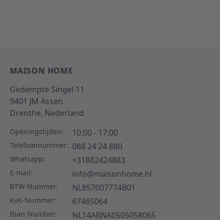
Per E-Mail
Antwoord binnen 24 uur
MAISON HOME
Gedempte Singel 11
9401 JM
Assen
Drenthe,
Nederland
Openingstijden:
10:00 - 17:00
Telefoonnummer:
088 24 24 880
Whatsapp:
+31882424883
E-mail:
info@maisonhome.nl
BTW-Nummer:
NL857007774B01
KvK-Nummer:
67465064
Iban-Number:
NL14ABNA0505058065