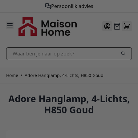
Gratis verzending vanaf €50,-
9.9
/10
Ga naar de inhoud
Offerte
Waar ben je naar op zoek?
Home
/
Adore Hanglamp, 4-Lichts, H850 Goud
Adore Hanglamp, 4-Lichts,
H850 Goud