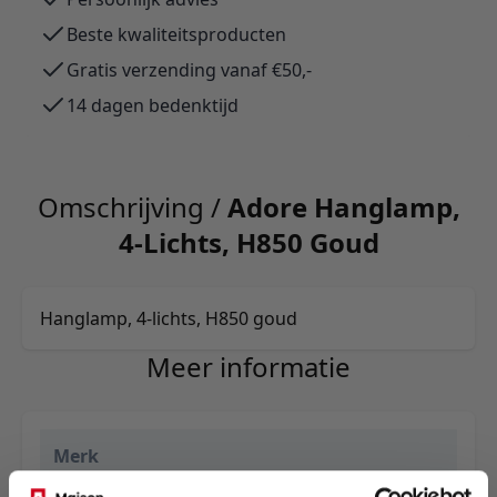
Beste kwaliteitsproducten
Gratis verzending vanaf €50,-
14 dagen bedenktijd
Omschrijving /
Adore Hanglamp,
4-Lichts, H850 Goud
Hanglamp, 4-lichts, H850 goud
Meer informatie
Merk
Adore Home & Living