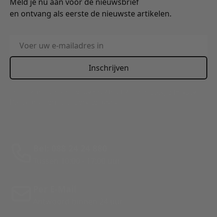
Meld je nu aan voor de nieuwsbrief
en ontvang als eerste de nieuwste artikelen.
E-mailadres
Inschrijven
This form is protected by reCAPTCHA - the
Google Privacy
Policy
and
Terms of Service
apply.
Bel: 088 24 24 880
Tussen 10:00 - 17:00 uur
Per E-Mail
Antwoord binnen 24 uur