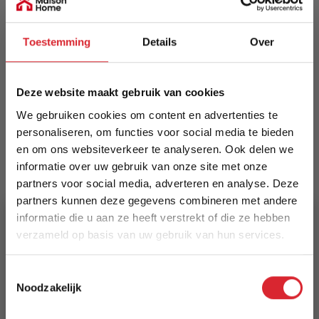
EAN
Toestemming
Details
Over
1176-H850
Prijs
Deze website maakt gebruik van cookies
€ 349,00
We gebruiken cookies om content en advertenties te
Levertijd
personaliseren, om functies voor social media te bieden
en om ons websiteverkeer te analyseren. Ook delen we
1 tot 5 werkdagen
informatie over uw gebruik van onze site met onze
partners voor social media, adverteren en analyse. Deze
Specificaties
partners kunnen deze gegevens combineren met andere
Kleur: Goud
informatie die u aan ze heeft verstrekt of die ze hebben
Kleurcode: H850
verzameld op basis van uw gebruik van hun services.
Fitting: E27
Volt: 220V
5% Korting
Watt: 4x40watt
Toestemmingsselectie
Noodzakelijk
Afmeting bevestigingsplaat (cm): 120x11x3
Schrijf je in en ontvang direct een kortingscode
Aantal colli: 1
E-mail