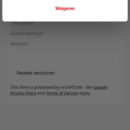
U plaatst een review over:
Floer Wandpaneel Akupanel Mokka
Weigeren
Zwart Eiken
Uw naam
Samenvatting
Review
Review versturen
This form is protected by reCAPTCHA - the
Google
Privacy Policy
and
Terms of Service
apply.