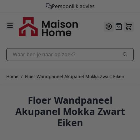
Gratis verzending vanaf €50,-
Persoonlijk advies
9.9
/10
Ga naar de inhoud
Offerte
Waar ben je naar op zoek?
Home
/
Floer Wandpaneel Akupanel Mokka Zwart Eiken
Floer Wandpaneel
Akupanel Mokka Zwart
Eiken