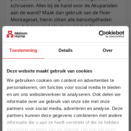
schroeven. Alles bij de hand voor de Akupanelen
aan de wand? Maak dan gebruik van de
Floer
Montageset
, hierin zitten alle benodigdheden
voor het zwevend plaatsen van het Akupanel.
Maak gebruik van een bijpassende eindlat om
het paneel een finishing touch te geven.
Toestemming
Details
Over
Meer informatie
Deze website maakt gebruik van cookies
Merk
We gebruiken cookies om content en advertenties te
Floer
personaliseren, om functies voor social media te bieden
en om ons websiteverkeer te analyseren. Ook delen we
EAN
informatie over uw gebruik van onze site met onze
8719425247984
partners voor social media, adverteren en analyse. Deze
partners kunnen deze gegevens combineren met andere
Prijs
informatie die u aan ze heeft verstrekt of die ze hebben
€ 189,95
verzameld op basis van uw gebruik van hun services.