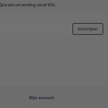
Gratis verzending vanaf €50,-
Inschrijven
APTCHA - the
Google Privacy Policy
and
Terms of Service
apply.
Mijn account