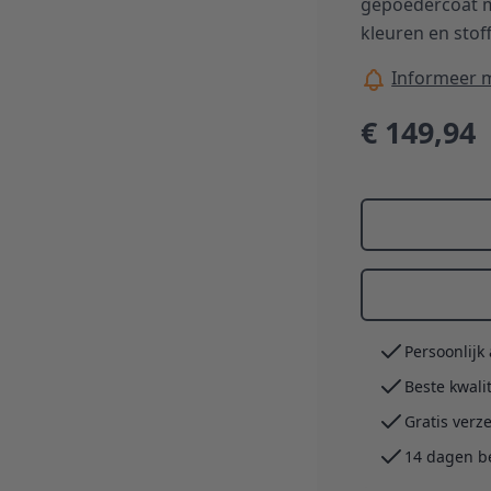
gepoedercoat me
kleuren en stof
Informeer m
€ 149,94
Persoonlijk
Beste kwali
Gratis verz
14 dagen b