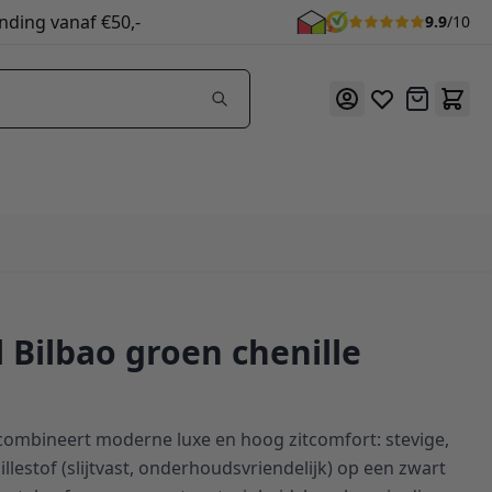
nding vanaf €50,-
9.9
/10
Offerte
l Bilbao groen chenille
 combineert moderne luxe en hoog zitcomfort: stevige,
llestof (slijtvast, onderhoudsvriendelijk) op een zwart