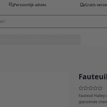
Persoonlijk advies
Gratis verze
Zitballen
Overig Wonen
Tuin
Vloeren
Fauteui
Fauteuil Hailey
glanzende cheni