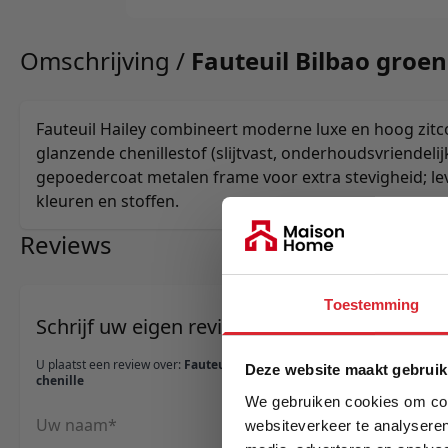
Omschrijving /
Fauteuil Bilbao groen
Fauteuil Hailey combineert moderne luxe en hoog zitco
glanzende chenillestof (slijtvast, onderhoudsvriendeli
gepoedercoat metalen frame voor extra stevigheid; lev
kleuren en stoffen.
Reviews
Toestemming
Schrijf uw eigen review
U plaatst een review over:
Fauteuil Bilbao groen
Deze website maakt gebruik
chenille
We gebruiken cookies om cont
Uw naam
websiteverkeer te analyseren