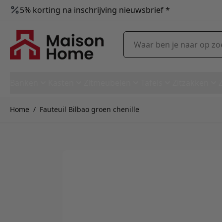
5% korting na inschrijving nieuwsbrief *
Ga naar de inhoud
Waar ben je naar op zoek?
Banken
Kasten
Zitmeubelen
Tafels
Zitzakken
Home
/
Fauteuil Bilbao groen chenille
Fauteuil Bilbao groen chenille