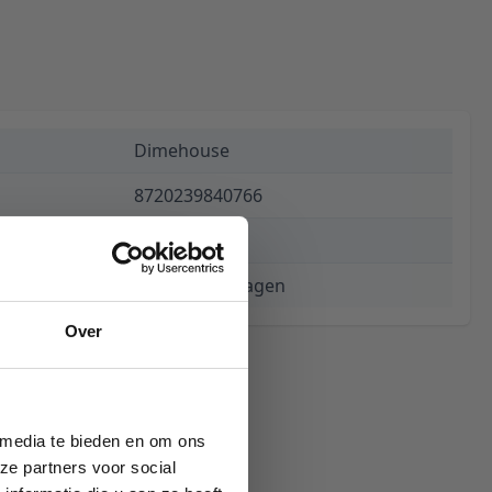
Dimehouse
8720239840766
€ 149,94
3 tot 5 werkdagen
Over
 media te bieden en om ons
ze partners voor social