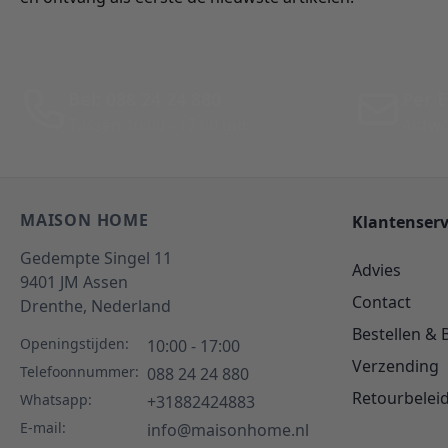
Bel: 088 24 24 880
Per E
Tussen 10:00 - 17:00 uur
Antwo
MAISON HOME
Klantenserv
Gedempte Singel 11
Advies
9401 JM
Assen
Contact
Drenthe,
Nederland
Bestellen & 
Openingstijden:
10:00 - 17:00
Verzending
Telefoonnummer:
088 24 24 880
Retourbelei
Whatsapp:
+31882424883
E-mail:
info@maisonhome.nl