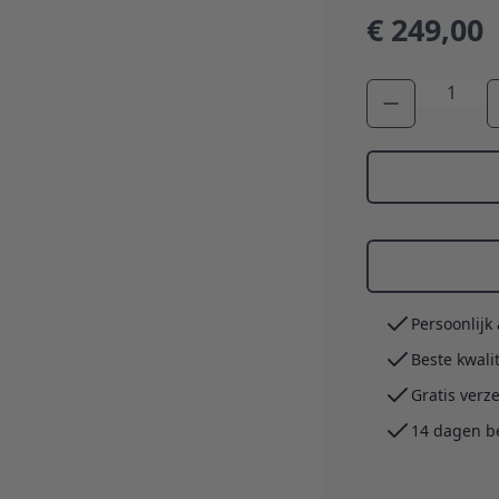
€ 249,00
Aantal
Persoonlijk
Beste kwali
Gratis verz
14 dagen b