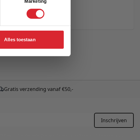
Marketing
eCAPTCHA - the
rms of Service
Alles toestaan
Gratis verzending vanaf €50,-
Inschrijven
APTCHA - the
Google Privacy Policy
and
Terms of Service
apply.