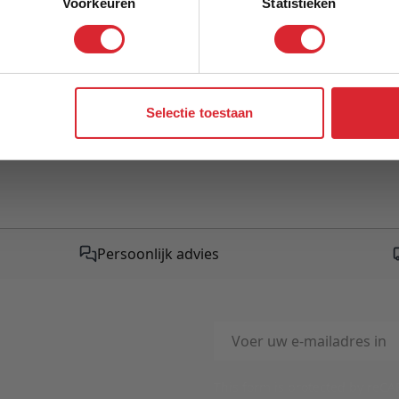
Voorkeuren
Statistieken
This form is protected by r
Google Privacy Policy
and
Te
Aanmelden
apply.
y-b
Selectie toestaan
Persoonlijk advies
E-mailadres
This form is protected by reC