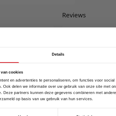
Reviews
nging
Schrijf uw eigen rev
906
U plaatst een review over:
Extrem
bag mighty-b Teddy Heather
Details
Uw naam
dagen
5% Korting
Samenvatting
 van cookies
Review
ent en advertenties te personaliseren, om functies voor social
. Ook delen we informatie over uw gebruik van onze site met on
cm
e. Deze partners kunnen deze gegevens combineren met andere i
Schrijf je in en ontvang direct een kortingscode
erzameld op basis van uw gebruik van hun services.
Review versturen