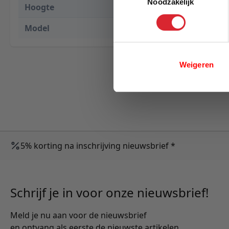
Noodzakelijk
Hoogte
94 cm
Model
b-bag might
Weigeren
5% korting na inschrijving nieuwsbrief *
Schrijf je in voor onze nieuwsbrief!
Meld je nu aan voor de nieuwsbrief
en ontvang als eerste de nieuwste artikelen.