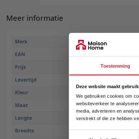
Meer informatie
Merk
Extreme Lou
EAN
5060331726
Toestemming
Prijs
€ 249,00
Levertijd
1 tot 3 werk
Deze website maakt gebruik
Kleur
Roze
We gebruiken cookies om cont
websiteverkeer te analyseren
Maat
80 x 99 x 94 
media, adverteren en analys
Lengte
80 cm
verstrekt of die ze hebben v
E-mail
Breedte
99 cm
Toestemmingsselectie