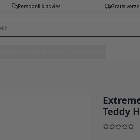
Persoonlijk advies
Gratis verze
Zitballen
Overig Wonen
Tuin
Vloeren
Extreme
ty-b Teddy Heather
Teddy H