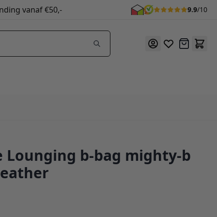
nding vanaf €50,-
9.9
/10
Offerte
 Lounging b-bag mighty-b
eather