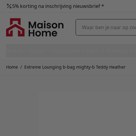
5% korting na inschrijving nieuwsbrief *
Ga naar de inhoud
Waar ben je naar op zoek?
Banken
Kasten
Zitmeubelen
Tafels
Zitzakken
Home
/
Extreme Lounging b-bag mighty-b Teddy Heather
Extreme Lounging b-bag migh