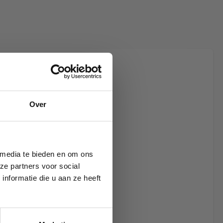
iew
e Lounging b-
Over
 media te bieden en om ons
ze partners voor social
nformatie die u aan ze heeft