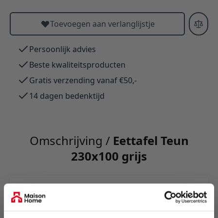
Toevoegen aan verlanglijstje
Persoonlijk advies
Beste kwaliteitsproducten
Gratis verzending vanaf €50,-
14 dagen bedenktijd
Omschrijving /
Eettafel Teun
230x100 grijs
Eettafel Jules combineert robuuste elegantie met
een slank marmerlook sintered stone blad en
zwarte metalen poten. Duurzaam,