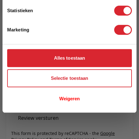
Statistieken
Reviews
Marketing
Schrijf uw eigen review
U plaatst een review over:
Eettafel Teun 230x100 grijs
Alles toestaan
Uw naam
Samenvatting
Selectie toestaan
Review
Weigeren
Review versturen
This form is protected by reCAPTCHA - the
Google