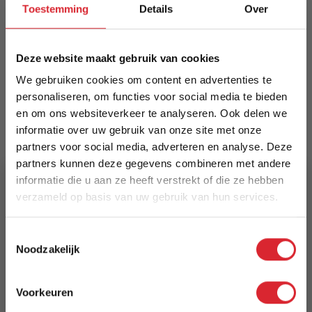
weerbestendig, verkrijgbaar in diverse formaten
Toestemming
Details
Over
en kleuren; een stijlvolle blikvanger voor binnen
en buiten.
Deze website maakt gebruik van cookies
Meer informatie
We gebruiken cookies om content en advertenties te
personaliseren, om functies voor social media te bieden
en om ons websiteverkeer te analyseren. Ook delen we
Merk
informatie over uw gebruik van onze site met onze
Dimehouse
partners voor social media, adverteren en analyse. Deze
partners kunnen deze gegevens combineren met andere
EAN
informatie die u aan ze heeft verstrekt of die ze hebben
verzameld op basis van uw gebruik van hun services.
8720239849387
5% Korting
Prijs
Toestemmingsselectie
Noodzakelijk
€ 624,94
Schrijf je in en ontvang direct een kortingscode
E-mail
Levertijd
Voorkeuren
3 tot 5 werkdagen
Aanmelden