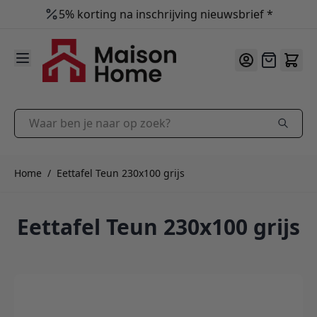
5% korting na inschrijving nieuwsbrief *
Persoonlijk advies
9.9
/10
Ga naar de inhoud
Offerte
Waar ben je naar op zoek?
Home
/
Eettafel Teun 230x100 grijs
Eettafel Teun 230x100 grijs