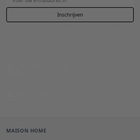
Inschrijven
This form is protected by reCAPTCHA - the
Google Privacy
Policy
and
Terms of Service
apply.
Bel: 088 24 24 880
Tussen 10:00 - 17:00 uur
Per E-Mail
Antwoord binnen 24 uur
MAISON HOME