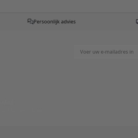
Persoonlijk advies
E-mailadres
This form is protected by reC
-Mail
ord binnen 24 uur