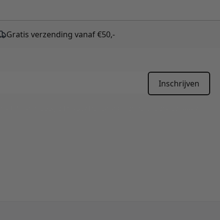
Gratis verzending vanaf €50,-
Inschrijven
APTCHA - the
Google Privacy Policy
and
Terms of Service
apply.