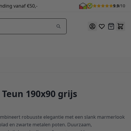
nding vanaf €50,-
9.9
/10
Offerte
 Teun 190x90 grijs
combineert robuuste elegantie met een slank marmerlook
 blad en zwarte metalen poten. Duurzaam,