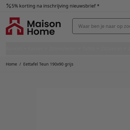
5% korting na inschrijving nieuwsbrief *
Ga naar de inhoud
Waar ben je naar op zoek?
Banken
Kasten
Zitmeubelen
Tafels
Zitzakken
Home
/
Eettafel Teun 190x90 grijs
Eettafel Teun 190x90 grijs