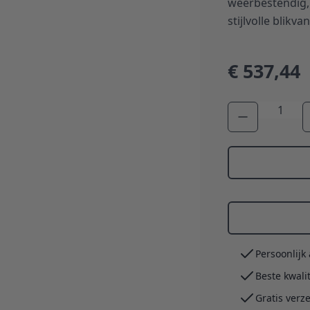
weerbestendig, 
stijlvolle blikv
€ 537,44
Aantal
Persoonlijk
Beste kwali
Gratis verz