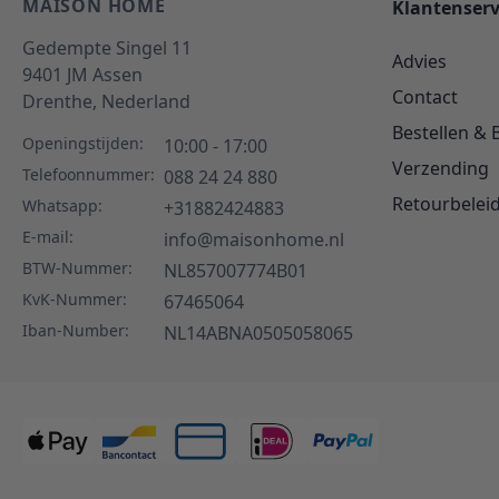
MAISON HOME
Klantenserv
Gedempte Singel 11
Advies
9401 JM
Assen
Contact
Drenthe,
Nederland
Bestellen & 
Openingstijden:
10:00 - 17:00
Verzending
Telefoonnummer:
088 24 24 880
Retourbelei
Whatsapp:
+31882424883
E-mail:
info@maisonhome.nl
BTW-Nummer:
NL857007774B01
KvK-Nummer:
67465064
Iban-Number:
NL14ABNA0505058065