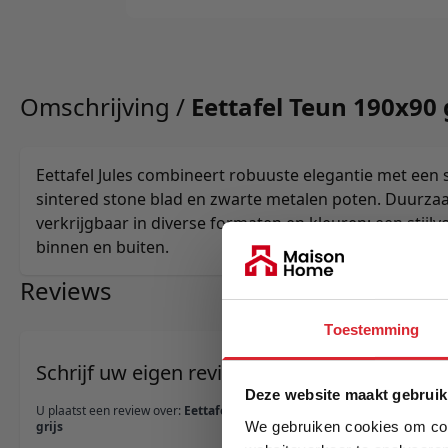
Omschrijving /
Eettafel Teun 190x90 
Eettafel Jules combineert robuuste elegantie met een
sintered stone blad en zwarte metalen poten. Duurza
verkrijgbaar in diverse formaten en kleuren; een stijlv
binnen en buiten.
Reviews
Toestemming
Schrijf uw eigen review
Deze website maakt gebruik
U plaatst een review over:
Eettafel Teun 190x90
We gebruiken cookies om cont
grijs