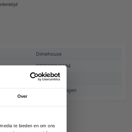
edenktijd
Dimehouse
8720239845594
€ 537,44
3 tot 5 werkdagen
Over
 media te bieden en om ons