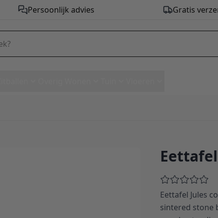
Persoonlijk advies
Gratis verze
Zitballen
Overig Wonen
Tuin
Vloeren
Eettafel
Eettafel Jules 
sintered stone