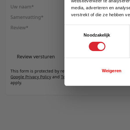
websiteverkeer te analyseren
Uw naam
media, adverteren en analys
verstrekt of die ze hebben v
Samenvatting
E-mail
Review
Toestemmingsselectie
Noodzakelijk
Review versturen
Weigeren
This form is protected by reCAPTCHA - the
Google Privacy Policy
and
Terms of Service
apply.