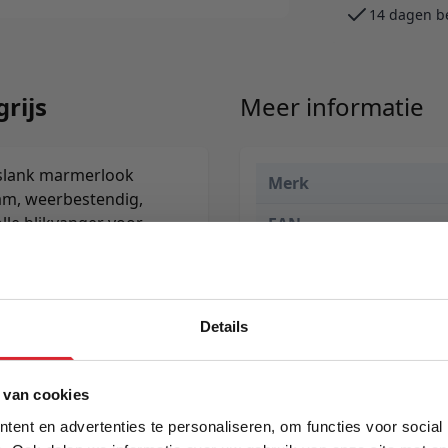
14 dagen b
grijs
Meer informatie
 slank marmerlook
Merk
am, weerbestendig,
olle blikvanger voor
EAN
Prijs
Levertijd
Details
5% Korting
 van cookies
ent en advertenties te personaliseren, om functies voor social