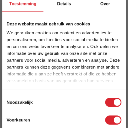
meerdere formaten en kleuren, ook geschikt
Toestemming
Details
Over
voor buiten. Ieder exemplaar heeft een unieke
adering.
Deze website maakt gebruik van cookies
Meer informatie
We gebruiken cookies om content en advertenties te
personaliseren, om functies voor social media te bieden
en om ons websiteverkeer te analyseren. Ook delen we
Merk
informatie over uw gebruik van onze site met onze
Dimehouse
partners voor social media, adverteren en analyse. Deze
partners kunnen deze gegevens combineren met andere
EAN
informatie die u aan ze heeft verstrekt of die ze hebben
verzameld op basis van uw gebruik van hun services.
8720239845617
5% Korting
Prijs
Toestemmingsselectie
Noodzakelijk
€ 437,44
Schrijf je in en ontvang direct een kortingscode
E-mail
Levertijd
Voorkeuren
3 tot 5 werkdagen
Aanmelden