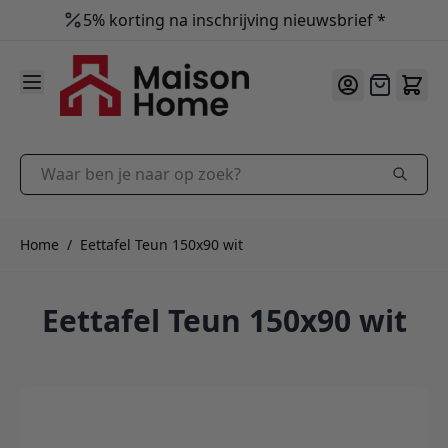
5% korting na inschrijving nieuwsbrief *
9.9
/10
Ga naar de inhoud
Offerte
Waar ben je naar op zoek?
Home
/
Eettafel Teun 150x90 wit
Eettafel Teun 150x90 wit