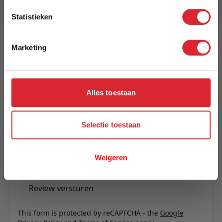
Statistieken
Reviews
Marketing
Schrijf uw eigen review
U plaatst een review over:
Eettafel Teun 150x90 wit
Alles toestaan
Uw naam
Samenvatting
Selectie toestaan
Review
Weigeren
Review versturen
This form is protected by reCAPTCHA - the
Google