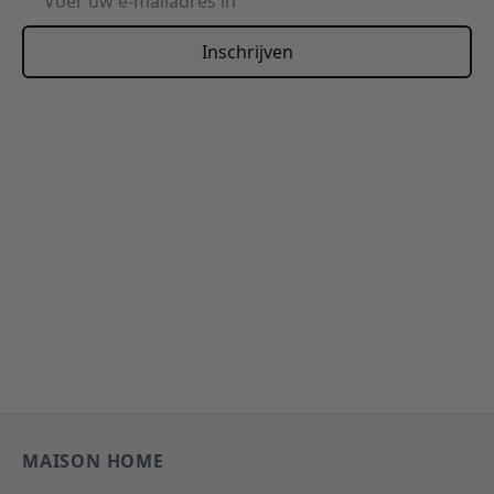
Inschrijven
This form is protected by reCAPTCHA - the
Google Privacy
Policy
and
Terms of Service
apply.
Bel: 088 24 24 880
Tussen 10:00 - 17:00 uur
Per E-Mail
Antwoord binnen 24 uur
MAISON HOME