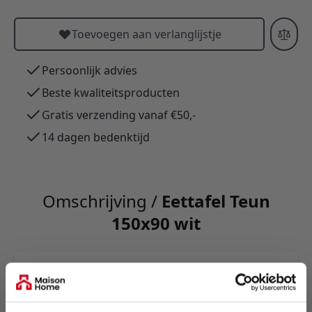
Toevoegen aan verlanglijstje
Persoonlijk advies
Beste kwaliteitsproducten
Gratis verzending vanaf €50,-
14 dagen bedenktijd
Omschrijving /
Eettafel Teun
150x90 wit
Eettafel Jules: stoer en elegant, met slank
marmerlook sintered stone-blad en zwarte
metalen poten. Zeer stevig, leverbaar in