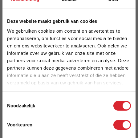
karakter. Ook geschikt voor vergaderruimtes;
onderhoudsset beschikbaar.
Meer informatie
Deze website maakt gebruik van cookies
We gebruiken cookies om content en advertenties te
personaliseren, om functies voor social media te bieden
en om ons websiteverkeer te analyseren. Ook delen we
Merk
informatie over uw gebruik van onze site met onze
Dimehouse
partners voor social media, adverteren en analyse. Deze
partners kunnen deze gegevens combineren met andere
EAN
informatie die u aan ze heeft verstrekt of die ze hebben
8720239867305
verzameld op basis van uw gebruik van hun services.
Prijs
5% Korting
Toestemmingsselectie
€ 474,94
Noodzakelijk
Schrijf je in en ontvang direct een kortingscode
Levertijd
E-mail
Voorkeuren
3 tot 5 werkdagen
Aanmelden