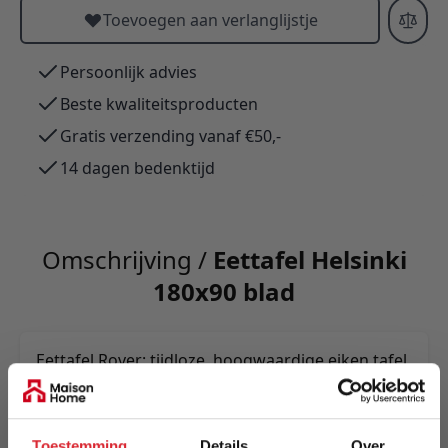
Toevoegen aan verlanglijstje
Persoonlijk advies
Beste kwaliteitsproducten
Gratis verzending vanaf €50,-
14 dagen bedenktijd
Omschrijving /
Eettafel Helsinki
180x90 blad
Eettafel Rover: tijdloze, hoogwaardige eiken tafel
met robuust metalen frame (industrieel);
beschikbaar 140–240 cm, X- of U-poten in wit of
zwart. Beschermde afwerking, uniek natuurlijk
Toestemming
Details
Over