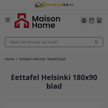
9.9
/10
Ga naar de inhoud
Offerte
Waar ben je naar op zoek?
Home
/
Eettafel Helsinki 180x90 blad
Eettafel Helsinki 180x90
blad