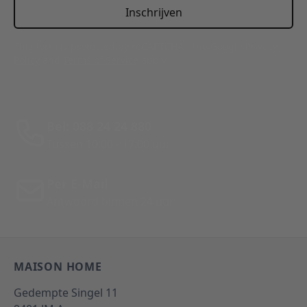
Inschrijven
This form is protected by reCAPTCHA - the
Google Privacy
Policy
and
Terms of Service
apply.
Bel: 088 24 24 880
Tussen 10:00 - 17:00 uur
Per E-Mail
Antwoord binnen 24 uur
MAISON HOME
Gedempte Singel 11