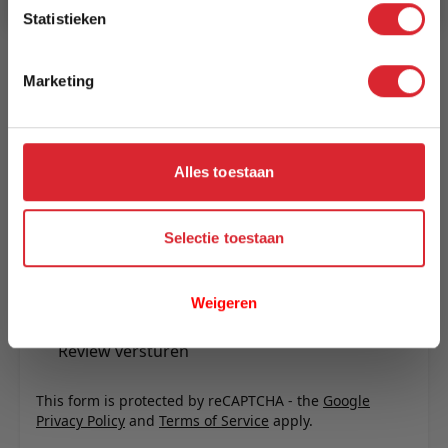
Reviews
Statistieken
Marketing
Schrijf uw eigen review
U plaatst een review over:
Eettafel Helsinki 180x90 blad
Alles toestaan
Uw naam
Samenvatting
Selectie toestaan
Review
Weigeren
Review versturen
This form is protected by reCAPTCHA - the
Google
Privacy Policy
and
Terms of Service
apply.