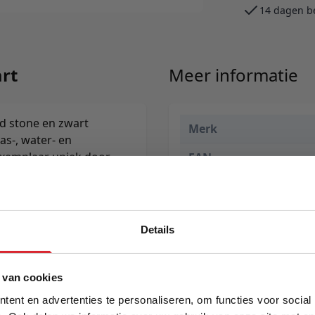
14 dagen b
art
Meer informatie
d stone en zwart
Merk
as-, water- en
 exemplaar uniek door
EAN
Prijs
Levertijd
Details
5% Korting
 van cookies
ent en advertenties te personaliseren, om functies voor social