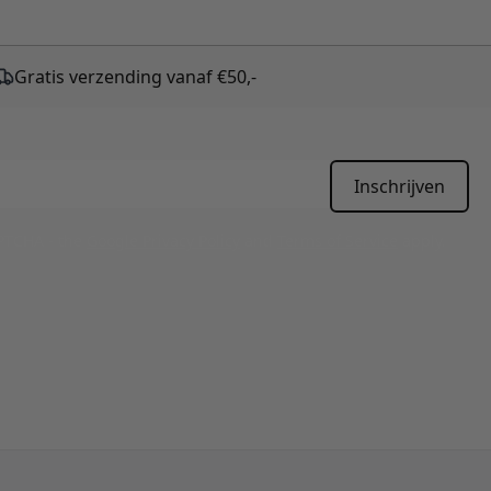
Gratis verzending vanaf €50,-
Inschrijven
APTCHA - the
Google Privacy Policy
and
Terms of Service
apply.