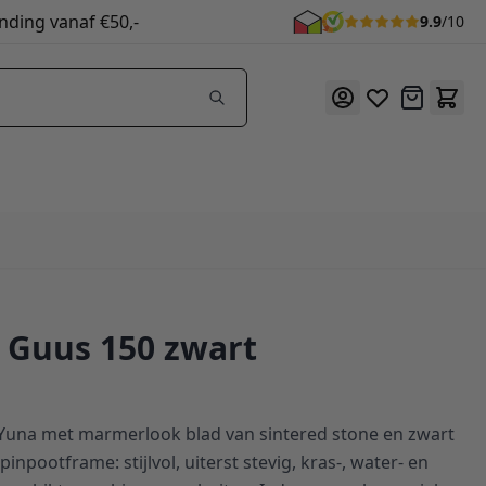
nding vanaf €50,-
9.9
/10
Offerte
l Guus 150 zwart
 Yuna met marmerlook blad van sintered stone en zwart
npootframe: stijlvol, uiterst stevig, kras-, water- en