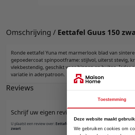
Omschrijving /
Eettafel Guus 150 zw
Ronde eettafel Yuna met marmerlook blad van sintere
gepoedercoat spinpootframe: stijlvol, uiterst stevig, kr
vlekbestendig, geschikt voor binnen en buiten. Ieder
variatie in aderpatroon.
Reviews
Toestemming
Schrijf uw eigen review
Deze website maakt gebruik
U plaatst een review over:
Eettafel Guus 150
We gebruiken cookies om cont
zwart