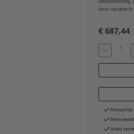
vlekbestendig, 
door variatie i
€ 687,44
Aantal
Persoonlijk
Beste kwali
Gratis verz