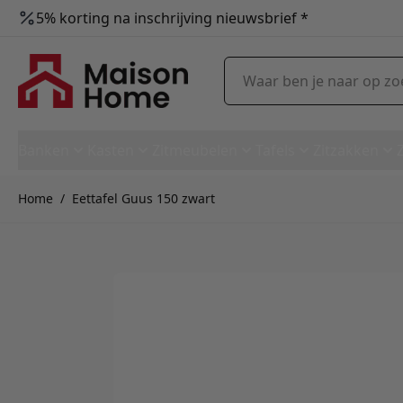
5% korting na inschrijving nieuwsbrief *
Ga naar de inhoud
Waar ben je naar op zoek?
Banken
Kasten
Zitmeubelen
Tafels
Zitzakken
Home
/
Eettafel Guus 150 zwart
Eettafel Guus 150 zwart