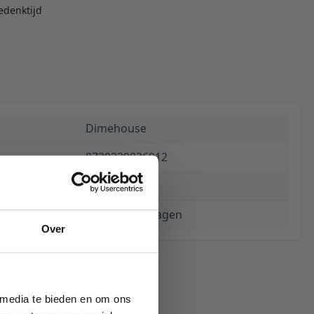
edenktijd
Dimehouse
8720239836912
€ 687,44
3 tot 5 werkdagen
Over
 media te bieden en om ons