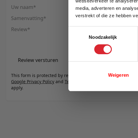
websiteverkeer te analyseren
Uw naam
media, adverteren en analys
verstrekt of die ze hebben v
Samenvatting
E-mail
Review
Toestemmingsselectie
Noodzakelijk
Review versturen
Weigeren
This form is protected by reCAPTCHA - the
Google Privacy Policy
and
Terms of Service
apply.