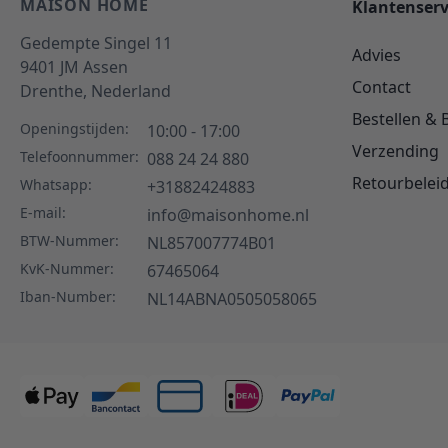
MAISON HOME
Klantenserv
Gedempte Singel 11
Advies
9401 JM
Assen
Contact
Drenthe,
Nederland
Bestellen & 
Openingstijden:
10:00 - 17:00
Verzending
Telefoonnummer:
088 24 24 880
Retourbelei
Whatsapp:
+31882424883
E-mail:
info@maisonhome.nl
BTW-Nummer:
NL857007774B01
KvK-Nummer:
67465064
Iban-Number:
NL14ABNA0505058065