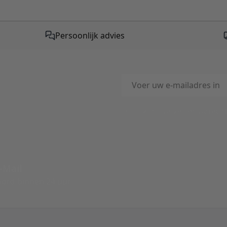
Persoonlijk advies
E-mailadres
This form is protected by reC
-Mail
ord binnen 24 uur