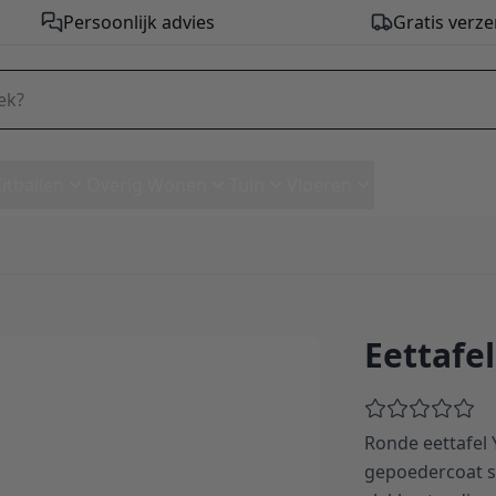
Persoonlijk advies
Gratis verze
Zitballen
Overig Wonen
Tuin
Vloeren
Eettafe
Ronde eettafel
gepoedercoat spi